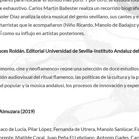
e exhaustivo. Carlos Martín Ballester realiza un recorrido biográfi
oler Díaz analiza la obra musical del genio sevillano, sus cantes y
guitarristas que le acompañaron (Niño Ricardo, Manolo de Badajo
í́ como su influjo en artistas posteriores.
es Roldán. Editorial Universidad de Sevilla-Instituto Andaluz de
rimonio, cine y neoflamenco» reúne una selección de doce estudios
ón audiovisual del ritual flamenco, las políticas de la cultura y la
idad popular y la música andalusí, los procesos de innovación y ex
a Almuzara (2019)
Paco de Lucía, Pilar López, Fernanda de Utrera, Manolo Sanlúcar, F
ente, Matilde Coral, Juan Peña El Lebrijano, Antonio Gades, Car