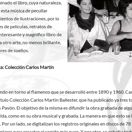
inado el libro, cuya naturaleza,
e esta música de peculiar
ientos de ilustraciones, por lo
s de películas, retratos de
Interesante y magnífico libro de
 otro arte, no menos brillante,
ores de sueños.
ta: Colección Carlos Martín
ndo en torno al flamenco que se desarrolló entre 1890 y 1960, Ca
ítulo Colección Carlos Martín Ballester, que ha publicado ya tres 
avón. El objetivo de la misma es difundir la obra grabada de algu
ida, como en su obra musical y grabada. La manera en que esto se l
. Por un lado, se digitalizan los registros originales en discos de 7
ares para rescatar el sonido más puro. Y por otro, se estudia tod