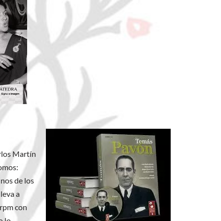
rlos Martín
tomos:
nos de los
leva a
8 rpm con
o lo