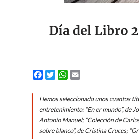
Día del Libro 
F
T
W
E
ac
w
h
m
e
itt
at
ail
Hemos seleccionado unos cuantos títu
b
er
s
entretenimiento: “En er mundo”, de Jo
o
A
Antonio Manuel; “Colección de Carlo
o
p
sobre blanco”, de Cristina Cruces; “Gr
k
p