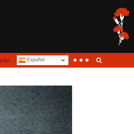
acto
Español