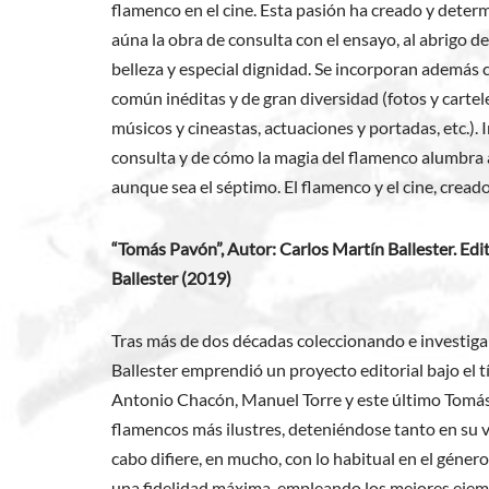
flamenco en el cine. Esta pasión ha creado y determ
aúna la obra de consulta con el ensayo, al abrigo d
belleza y especial dignidad. Se incorporan además c
común inéditas y de gran diversidad (fotos y cartele
músicos y cineastas, actuaciones y portadas, etc.). 
consulta y de cómo la magia del flamenco alumbra a
aunque sea el séptimo. El flamenco y el cine, cread
“Tomás Pavón”, Autor: Carlos Martín Ballester. Edi
Ballester (2019)
Tras más de dos décadas coleccionando e investiga
Ballester emprendió un proyecto editorial bajo el t
Antonio Chacón, Manuel Torre y este último Tomás P
flamencos más ilustres, deteniéndose tanto en su v
cabo difiere, en mucho, con lo habitual en el género
una fidelidad máxima, empleando los mejores ejempl