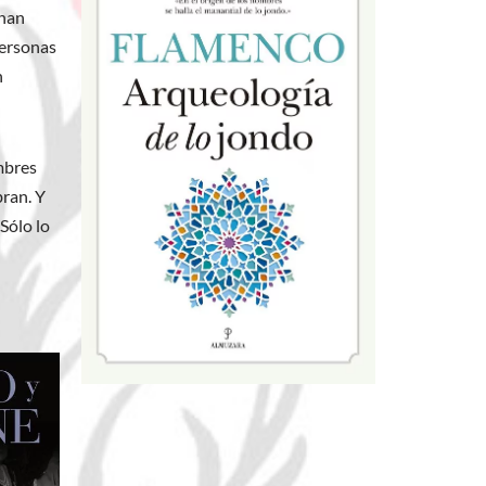
 han
personas
n
ombres
bran. Y
Sólo lo