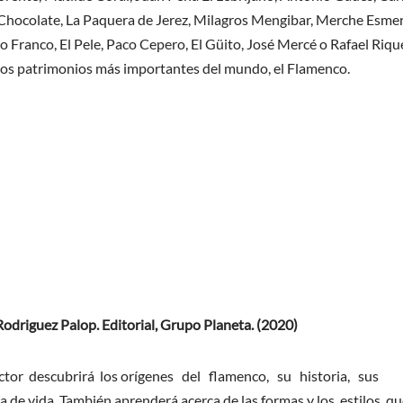
hocolate, La Paquera de Jerez, Milagros Mengibar, Merche Esmer
Franco, El Pele, Paco Cepero, El Güito, José Mercé o Rafael Rique
e los patrimonios más importantes del mundo, el Flamenco.
Rodriguez Palop. Editorial, Grupo Planeta. (2020)
l lector descubrirá los orígenes del flamenco, su historia, sus
a de vida. También aprenderá acerca de las formas y los estilos q