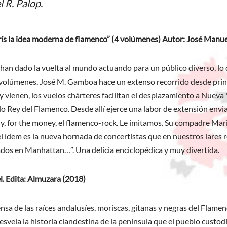
 R. Palop.
s la idea moderna de flamenco” (4 volúmenes)
Autor: José Manue
an dado la vuelta al mundo actuando para un público diverso, lo q
o volúmenes, José M. Gamboa hace un extenso recorrido desde princip
y vienen, los vuelos chárteres facilitan el desplazamiento a Nueva
do Rey del Flamenco. Desde allí ejerce una labor de extensión env
y, for the money, el flamenco-rock. Le imitamos. Su compadre Mar
l ídem es la nueva hornada de concertistas que en nuestros lares 
ados en Manhattan…”. Una delicia enciclopédica y muy divertida.
. Edita: Almuzara (2018)
sa de las raíces andalusíes, moriscas, gitanas y negras del Flamen
svela la historia clandestina de la península que el pueblo custod