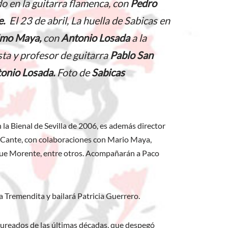
o en la guitarra flamenca
, con
Pedro
e.
El 23 de abril,
La huella de Sabicas en
imo Maya,
con
Antonio Losada
a la
sta y profesor de guitarra
Pablo San
onio Losada.
Foto de
Sabicas
n la Bienal de Sevilla de 2006, es además director
l Cante, con colaboraciones con Mario Maya,
ique Morente, entre otros. Acompañarán a Paco
a Tremendita y bailará Patricia Guerrero.
laureados de las últimas décadas, que despegó