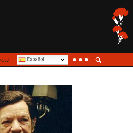
acto
Español