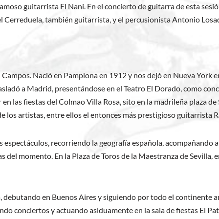
oso guitarrista El Nani. En el concierto de guitarra de esta sesi
el Cerreduela, también guitarrista, y el percusionista Antonio Losa
ón Campos. Nació en Pamplona en 1912 y nos dejó en Nueva York en
 trasladó a Madrid, presentándose en el Teatro El Dorado, como con
r en las fiestas del Colmao Villa Rosa, sito en la madrileña plaza 
e los artistas, entre ellos el entonces más prestigioso guitarrist
 espectáculos, recorriendo la geografía española, acompañando a E
s del momento. En la Plaza de Toros de la Maestranza de Sevilla, en 
debutando en Buenos Aires y siguiendo por todo el continente a
do conciertos y actuando asiduamente en la sala de fiestas El Pati