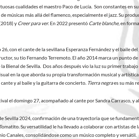
tuosas cualidades el maestro Paco de Lucía. Son constantes en su 
de músicas más allá del flamenco, especialmente el jazz. Su produ
(2018) y
Creer para ver
. En 2022 presentó
Carte blanche
, en form
26, con el cante de la sevillana Esperanza Fernández y el baile de
tructor, su tío Fernando Terremoto. El año 2014 marca un punto de i
la Bienal de Sevilla. Dos años después vio la luz su primer trabaj
visual en la que aborda su propia transformación musical y artística,
nte y al baile y la guitarra de concierto.
Tierra negra
es su más re
estival el domingo 27, acompañado al cante por Sandra Carrasco, y a
l de Sevilla 2024, confirmación de una trayectoria que se fundamen
Tomatito. Su versatilidad le ha llevado a colaborar con artistas de 
nio Canales, consolidándose como un músico completo y versátil.