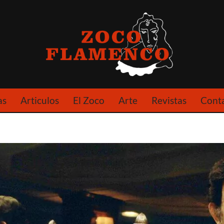
as
Articulos
El Zoco
Arte
Revistas
Cont