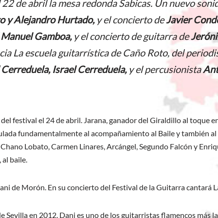
l 22 de abril la mesa redonda
Sabicas. Un nuevo sonid
o y Alejandro Hurtado,
y el concierto de
Javier Cond
 Manuel Gamboa,
y el concierto de guitarra de
Jerón
ncia
La escuela guitarrística de Caño Roto,
del periodi
 Cerreduela, Israel Cerreduela,
y el percusionista
Ant
el festival el 24 de abril. Jarana, ganador del Giraldillo al toque e
nculada fundamentalmente al acompañamiento al Baile y también a
la, Chano Lobato, Carmen Linares, Arcángel, Segundo Falcón y Enr
al baile.
ni de Morón. En su concierto del Festival de la Guitarra cantará L
de Sevilla en 2012. Dani es uno de los guitarristas flamencos más 