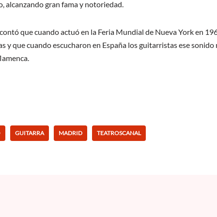
o, alcanzando gran fama y notoriedad.
ontó que cuando actuó en la Feria Mundial de Nueva York en 1964
as y que cuando escucharon en España los guitarristas ese sonido 
 flamenca.
O
GUITARRA
MADRID
TEATROSCANAL