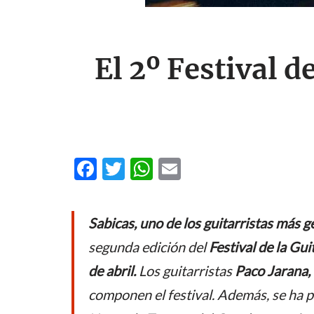
El 2º Festival de
F
T
W
E
ac
w
h
m
e
itt
at
ail
Sabicas, uno
de los guitarristas más g
b
er
s
segunda edición del
Festival de la Gu
o
A
de abril.
Los guitarristas
Paco Jarana,
o
p
componen el festival. Además, se ha 
k
p