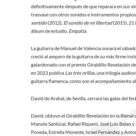
definitivamente después de que reparara en sus vir
trasvase con otros sonidos e instrumentos propios 
sentido
(2012),
El sonido de mi libertad
(2015), 21 
álbum de estudio,
Empatía
.
La guitarra de Manuel de Valencia sonará el sábado 
creció al amparo de la guitarra de su más firme ins
galardonado con el premio Giraldillo Revelación de 
en 2023 publica
Las tres orillas
, una trilogía audio
guitarra flamenca, como son el acompañamiento al ca
David de Arahal, de Sevilla, cerrará las galas del f
David, obtuvo el Giraldillo Revelación en la Biena
Manolo Sanlúcar, Rafael Riqueni, José Luis Balao y 
Poveda, Estrella Morente, Israel Fernández y Anto