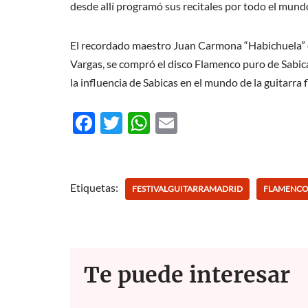
desde allí programó sus recitales por todo el mund
El recordado maestro Juan Carmona “Habichuela” c
Vargas, se compró el disco Flamenco puro de Sabic
la influencia de Sabicas en el mundo de la guitarra
F
T
W
E
ac
w
h
m
e
itt
at
ail
b
er
s
Etiquetas:
FESTIVALGUITARRAMADRID
FLAMENC
o
A
o
p
k
p
Te puede interesar