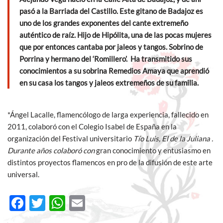
pasó a la Barriada del Castillo. Este gitano de Badajoz es
uno de los grandes exponentes del cante extremeño
auténtico de raíz. Hijo de Hipólita, una de las pocas mujeres
que por entonces cantaba por jaleos y tangos. Sobrino de
Porrina y hermano del ‘Romillero’. Ha transmitido sus
conocimientos a su sobrina Remedios Amaya que aprendió
en su casa los tangos y jaleos extremeños de su familia.
*Ángel Lacalle, flamencólogo de larga experiencia, fallecido en
2011, colaboró con el Colegio Isabel de España en la
organización del Festival universitario
Tío Luis, El de la Juliana .
Durante años colaboró con
gran conocimiento y entusiasmo en
distintos proyectos flamencos en pro de la difusión de este arte
universal.
F
T
W
E
ac
w
h
m