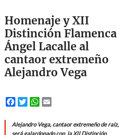
Homenaje y XII
Distinción Flamenca
Ángel Lacalle al
cantaor extremeño
Alejandro Vega
F
T
W
E
ac
w
h
m
e
itt
at
ail
Alejandro Vega, cantaor extremeño de raíz,
b
er
s
será galardonado con la XII Distinción