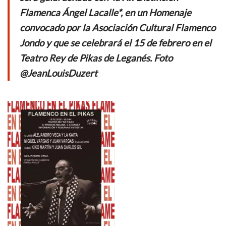
o
A
Flamenca Ángel Lacalle*, en un Homenaje
o
p
convocado por la Asociación Cultural Flamenco
k
p
Jondo y que se celebrará el 15 de febrero en el
Teatro Rey de Pikas de Leganés. Foto
@JeanLouisDuzert