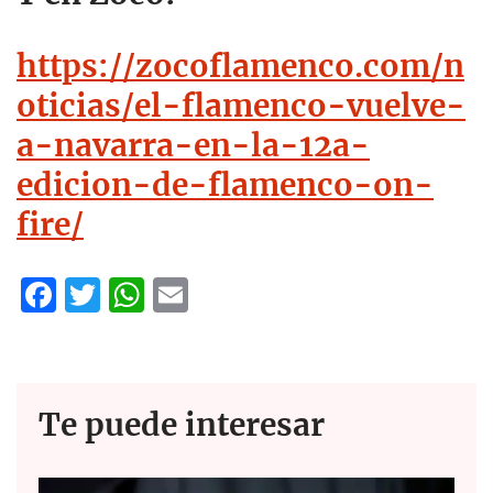
https://zocoflamenco.com/n
oticias/el-flamenco-vuelve-
a-navarra-en-la-12a-
edicion-de-flamenco-on-
fire/
F
T
W
E
ac
w
h
m
e
itt
at
ail
b
er
s
Te puede interesar
o
A
o
p