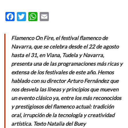
F
T
W
E
ac
w
h
m
e
itt
at
ail
Flamenco On Fire, el festival flamenco de
b
er
s
Navarra, que se celebra desde el 22 de agosto
o
A
hasta el 31, en Viana, Tudela y Navarra,
o
p
presenta una de las programaciones más ricas y
k
p
extensa de los festivales de este año. Hemos
hablado con su director Arturo Fernández que
nos desvela las líneas y principios que mueven
un evento clásico ya, entre los más reconocidos
y prestigiosos del flamenco actual: tradición
oral, irrupción de la tecnología y creatividad
artística. Texto Natalia del Buey