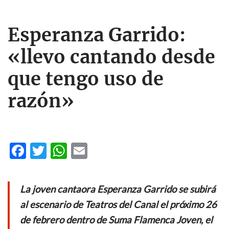
Esperanza Garrido:
«llevo cantando desde
que tengo uso de
razón»
F
T
W
E
ac
w
h
m
e
itt
at
ail
La joven cantaora Esperanza Garrido se subirá
b
er
s
al escenario de Teatros del Canal el próximo 26
o
A
de febrero dentro de Suma Flamenca Joven, el