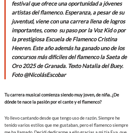
o
p
festival que ofrece una oportunidad a jóvenes
k
p
artistas del flamenco. Esperanza, a pesar de su
juventud, viene con una carrera llena de logros
importantes, como su paso por la
Voz Kid
o por
la prestigiosa Escuela de Flamenco Cristina
Heeren. Este año además ha ganado uno de los
concursos más difíciles del flamenco la Saeta de
Oro 2025 de Granada. Texto Natalia del Buey.
Foto @NicolásEscobar
Tu carrera musical comienza siendo muy joven, de niña. ¿De
dónde te nace la pasión por el cante y el flamenco?
Yo llevo cantando desde que tengo uso de razón. Siempre he
tenido varios estilos que me gustaban, pero el flamenco siempre
me ha llamado. Decidí dedicarme a ello gracias a mi tía Eva, que