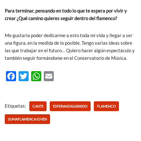
Para terminar, pensando en todo lo que te espera por vivir y
crear ¿Qué camino quieres seguir dentro del flamenco?
Me gustaría poder dedicarme a esto toda mi vida y llegar a ser
una figura, en la medida de lo posible. Tengo varias ideas sobre
las que trabajar en el futuro… Quiero hacer algún espectáculo y
también seguir formándome en el Conservatorio de Música.
F
T
W
E
ac
w
h
m
e
itt
at
ail
b
er
s
Etiquetas:
CANTE
ESPERANZAGARRIDO
FLAMENCO
o
A
SUMAFLAMENCAJOVEN
o
p
k
p