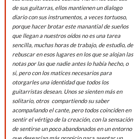
o
A
de sus guitarras, ellos mantienen un dialogo
o
p
diario con sus instrumentos, a veces tortuoso,
k
p
porque hacer brotar este manantial de sueños
que llegan a nuestros oídos no es una tarea
sencilla, muchas horas de trabajo, de estudio, de
rebuscar en esos lugares en los que se alojan las
notas por las que nadie antes lo había hecho, o
si, pero con los matices necesarios para
otorgarles una identidad que todos los
guitarristas desean. Unos se sienten más en
solitario, otros compartiendo su saber
acompañando el cante, pero todos coinciden en
sentir el vértigo de la creación, con la sensación
de sentirse un poco abandonados en un entorno
que desearían más propicio para asentar un