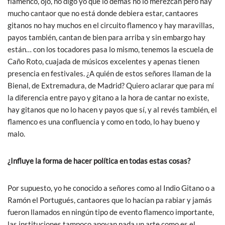
flamenco, ojo, no digo yo que lo demás no lo merezcan pero hay
mucho cantaor que no está donde debiera estar, cantaores
gitanos no hay muchos en el circuito flamenco y hay maravillas,
payos también, cantan de bien para arriba y sin embargo hay
están… con los tocadores pasa lo mismo, tenemos la escuela de
Caño Roto, cuajada de músicos excelentes y apenas tienen
presencia en festivales. ¿A quién de estos señores llaman de la
Bienal, de Extremadura, de Madrid? Quiero aclarar que para mí
la diferencia entre payo y gitano a la hora de cantar no existe,
hay gitanos que no lo hacen y payos que sí, y al revés también, el
flamenco es una confluencia y como en todo, lo hay bueno y
malo.
¿Influye la forma de hacer política en todas estas cosas?
Por supuesto, yo he conocido a señores como al Indio Gitano o a
Ramón el Portugués, cantaores que lo hacían pa rabiar y jamás
fueron llamados en ningún tipo de evento flamenco importante,
las instituciones tampoco apoyan nada un arte como es el