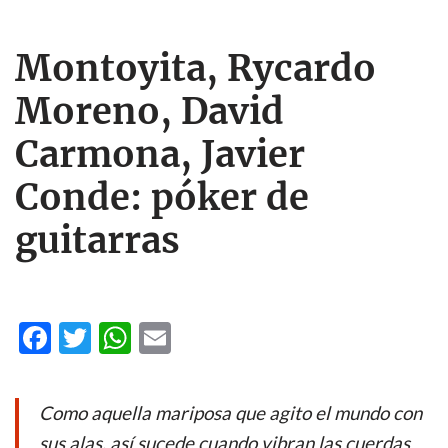
Montoyita, Rycardo
Moreno, David
Carmona, Javier
Conde: póker de
guitarras
F
T
W
E
ac
w
h
m
e
itt
at
ail
Como aquella mariposa que agito el mundo con
b
er
s
sus alas, así sucede cuando vibran las cuerdas