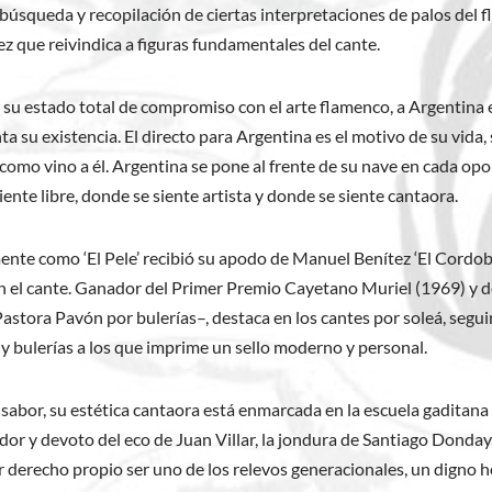
 búsqueda y recopilación de ciertas interpretaciones de palos del
vez que reivindica a figuras fundamentales del cante.
su estado total de compromiso con el arte flamenco, a Argentina e
 su existencia. El directo para Argentina es el motivo de su vida,
mo vino a él. Argentina se pone al frente de su nave en cada opor
nte libre, donde se siente artista y donde se siente cantaora.
nte como ‘El Pele’ recibió su apodo de Manuel Benítez ‘El Cordob
on el cante. Ganador del Primer Premio Cayetano Muriel (1969) y 
astora Pavón por bulerías–, destaca en los cantes por soleá, segui
y bulerías a los que imprime un sello moderno y personal.
abor, su estética cantaora está enmarcada en la escuela gaditana de
dor y devoto del eco de Juan Villar, la jondura de Santiago Donday
 derecho propio ser uno de los relevos generacionales, un digno h