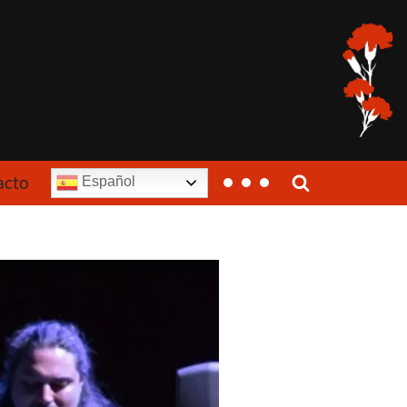
acto
Español