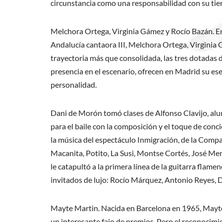
circunstancia como una responsabilidad con su tier
Melchora Ortega, Virginia Gámez y Rocío Bazán. En 
Andalucía cantaora III, Melchora Ortega, Virginia G
trayectoria más que consolidada, las tres dotadas 
presencia en el escenario, ofrecen en Madrid su es
personalidad.
Dani de Morón tomó clases de Alfonso Clavijo, al
para el baile con la composición y el toque de conc
la música del espectáculo Inmigración, de la Comp
Macanita, Potito, La Susi, Montse Cortés, José Merc
le catapultó a la primera línea de la guitarra flam
invitados de lujo: Rocío Márquez, Antonio Reyes, 
Mayte Martin. Nacida en Barcelona en 1965, Mayte Ma
un interesante fajo de premios. Pero el reconocimie