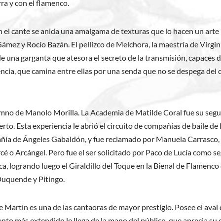
ra y con el flamenco.
el cante se anida una amalgama de texturas que lo hacen un arte pl
ámez y Rocío Bazán. El pellizco de Melchora, la maestría de Virgini
de una garganta que atesora el secreto de la transmisión, capaces
encia, que camina entre ellas por una senda que no se despega del 
umno de Manolo Morilla. La Academia de Matilde Coral fue su seg
ierto. Esta experiencia le abrió el circuito de compañías de baile d
añía de Ángeles Gabaldón, y fue reclamado por Manuela Carrasco, J
é o Arcángel. Pero fue el ser solicitado por Paco de Lucía como se
enca, logrando luego el Giraldillo del Toque en la Bienal de Flamen
Duquende y Pitingo.
rtín es una de las cantaoras de mayor prestigio. Posee el aval del
nto más extendido le llega de la mano del público, que aprecia su c