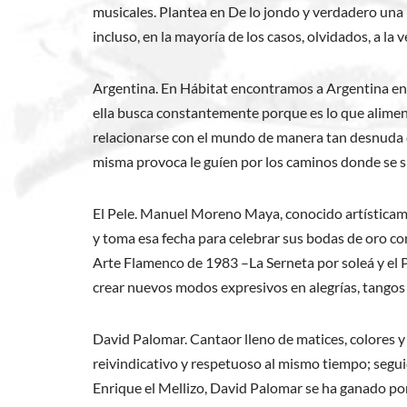
musicales. Plantea en De lo jondo y verdadero una
incluso, en la mayoría de los casos, olvidados, a la 
Argentina. En Hábitat encontramos a Argentina en 
ella busca constantemente porque es lo que alimenta
relacionarse con el mundo de manera tan desnuda co
misma provoca le guíen por los caminos donde se sie
El Pele. Manuel Moreno Maya, conocido artísticame
y toma esa fecha para celebrar sus bodas de oro c
Arte Flamenco de 1983 –La Serneta por soleá y el P
crear nuevos modos expresivos en alegrías, tangos 
David Palomar. Cantaor lleno de matices, colores y s
reivindicativo y respetuoso al mismo tiempo; segui
Enrique el Mellizo, David Palomar se ha ganado por