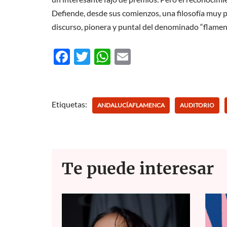
Defiende, desde sus comienzos, una filosofía muy p
discurso, pionera y puntal del denominado “flamen
F
T
W
E
ac
w
h
m
e
itt
at
ail
b
er
s
Etiquetas:
ANDALUCÍAFLAMENCA
AUDITORIO
o
A
o
p
k
p
Te puede interesar