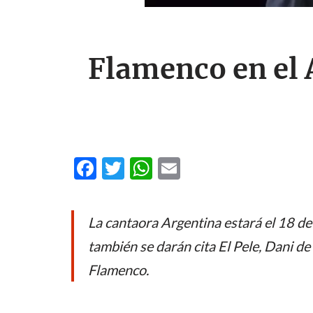
Flamenco en el 
F
T
W
E
ac
w
h
m
e
itt
at
ail
La cantaora Argentina estará el 18 de
b
er
s
también se darán cita El Pele, Dani d
o
A
Flamenco.
o
p
k
p