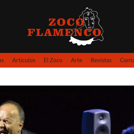
as
Articulos
El Zoco
Arte
Revistas
Cont