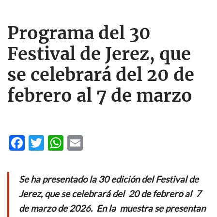
Programa del 30
Festival de Jerez, que
se celebrará del 20 de
febrero al 7 de marzo
F
T
W
E
ac
w
h
m
e
itt
at
ail
Se ha presentado la 30 edición del Festival de
b
er
s
Jerez, que se celebrará del 20 de febrero al 7
o
A
de marzo de 2026. En la muestra se presentan