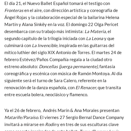
El día 21, el Nuevo Ballet Español tomará el testigo con
Fronteras
en el aire
,
con dirección artística y coreografía de
Ángel Rojas y la colaboración especial de la bailarina Helena
Martín y Alana Sinkëy en la voz. El domingo 22 Olga Pericet
desembarca con su trabajo más intimista:
La Materia,
el
segundo capítulo de la trilogía iniciada con
La Leona
y que
culminará con
La Invencible,
inspirada en las guitarras del
mítico luthier del siglo XIX Antonio de Torres. El martes 24 de
febrero Estévez/Paños Compañía regala a la ciudad otro
estreno absoluto:
Doncellas (juerga permanente),
fantasía
coreográfica y escénica con música de Ramón Montoya. Al día
siguiente será el turno de Sara Calero, referente en la
renovación de la danza española, con
El Renacer,
que transita
entre escuela bolera, neoclásico y flamenco.
Ya el 26 de febrero, Andrés Marín & Ana Morales presentan
Matarife/Paraíso
. El viernes 27 Sergio Bernal Dance Company
invitará a mirarse en
Rodin
y en tres de sus esculturas clave