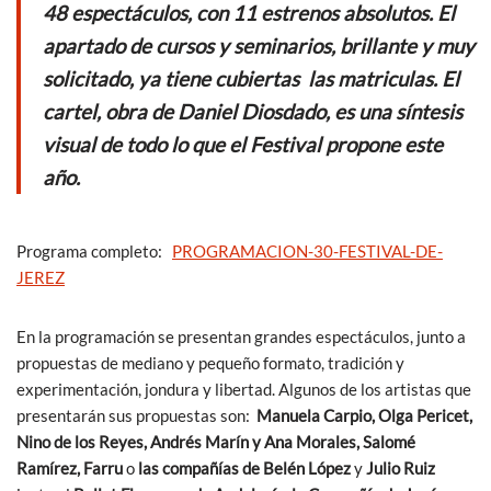
o
p
48 espectáculos, con 11 estrenos absolutos. El
k
p
apartado de cursos y seminarios, brillante y muy
solicitado, ya tiene cubiertas las matriculas. El
cartel, obra de Daniel Diosdado, es una síntesis
visual de todo lo que el Festival propone este
año.
Programa completo:
PROGRAMACION-30-FESTIVAL-DE-
JEREZ
En la programación se presentan grandes espectáculos, junto a
propuestas de mediano y pequeño formato, tradición y
experimentación, jondura y libertad. Algunos de los artistas que
presentarán sus propuestas son:
Manuela Carpio, Olga Pericet,
Nino de los Reyes, Andrés Marín y Ana Morales, Salomé
Ramírez, Farru
o
las compañías de Belén López
y
Julio Ruiz