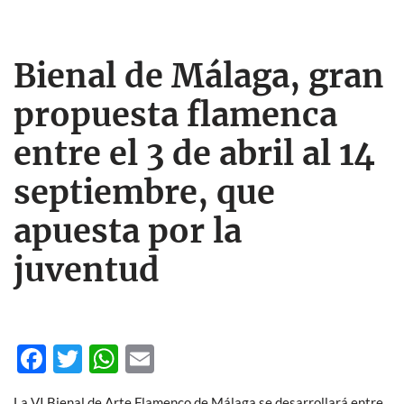
Bienal de Málaga, gran
propuesta flamenca
entre el 3 de abril al 14
septiembre, que
apuesta por la
juventud
F
T
W
E
ac
w
h
m
La VI Bienal de Arte Flamenco de Málaga se desarrollará entre