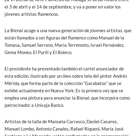
e
itt
at
ail
el 3 de abril y el 14 de septiembre, y va a poner en valor los
b
er
s
jóvenes artistas flamencos.
o
A
o
p
La Bienal acoge a una nueva generación de jóvenes artistas, que
están llamados a ser figuras del flamenco como Manuel de la
k
p
Tomasa, Samuel Serrano, María Terremoto, Israel Fernández,
Gema Moneo, El Purili y El Boleco.
El presidente ha presentado también el cartel anunciador de
esta edición, ilustrado por un óleo sobre tela del pintor Andrés
Mérida, que forma parte de la colección “Garabatos” que se
exhibe actualmente en Nueva York. Es la primera vez que se
emplea una pintura para anunciar la Bienal, que incorpora como
patrocinador a Unicaja Banco.
Artistas de la talla de Manuela Carrasco, Daniel Casares,
Manuel Lombo, Antonio Canales, Rafael Riqueni, María José
Santiago o La Macanita, están confirmadas en la programación.