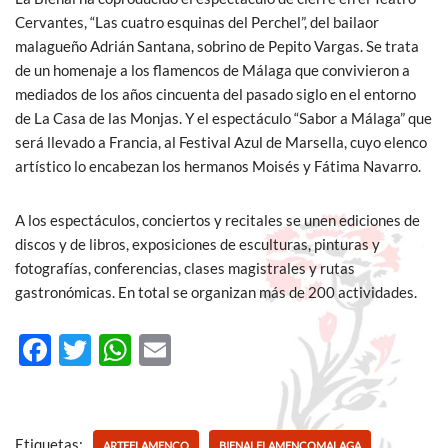
Cervantes, “Las cuatro esquinas del Perchel”, del bailaor
malagueño Adrián Santana, sobrino de Pepito Vargas. Se trata
de un homenaje a los flamencos de Málaga que convivieron a
mediados de los años cincuenta del pasado siglo en el entorno
de La Casa de las Monjas. Y el espectáculo “Sabor a Málaga” que
será llevado a Francia, al Festival Azul de Marsella, cuyo elenco
artístico lo encabezan los hermanos Moisés y Fátima Navarro.
A los espectáculos, conciertos y recitales se unen ediciones de
discos y de libros, exposiciones de esculturas, pinturas y
fotografías, conferencias, clases magistrales y rutas
gastronómicas. En total se organizan más de 200 actividades.
F
T
W
E
ac
w
h
m
e
itt
at
ail
b
er
s
Etiquetas:
ARTEFLAMENCO
BIENALFLAMENCOMALAGA