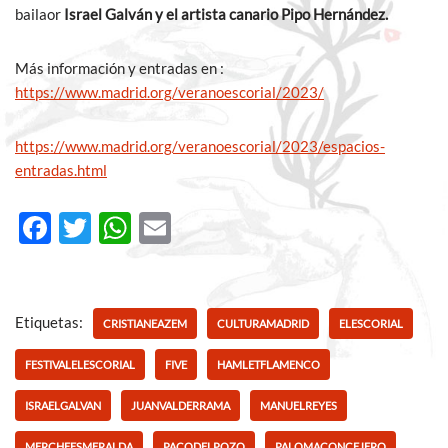
bailaor
Israel Galván y el artista canario Pipo Hernández.
Más información y entradas en :
https://www.madrid.org/veranoescorial/2023/
https://www.madrid.org/veranoescorial/2023/espacios-
entradas.html
F
T
W
E
ac
w
h
m
e
itt
at
ail
b
er
s
Etiquetas:
CRISTIANEAZEM
CULTURAMADRID
ELESCORIAL
o
A
FESTIVALELESCORIAL
FIVE
HAMLETFLAMENCO
o
p
ISRAELGALVAN
JUANVALDERRAMA
MANUELREYES
k
p
MERCHEESMERALDA
PACODELPOZO
PALOMACONCEJERO