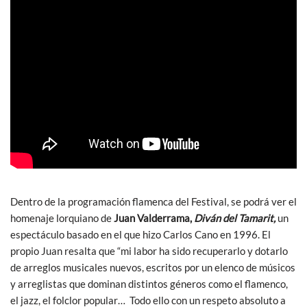
Dentro de la programación flamenca del Festival, se podrá ver el
homenaje lorquiano de
Juan Valderrama,
Diván del Tamarit,
un
espectáculo basado en el que hizo Carlos Cano en 1996. El
propio Juan resalta que “mi labor ha sido recuperarlo y dotarlo
de arreglos musicales nuevos, escritos por un elenco de músicos
y arreglistas que dominan distintos géneros como el flamenco,
el jazz, el folclor popular… Todo ello con un respeto absoluto a