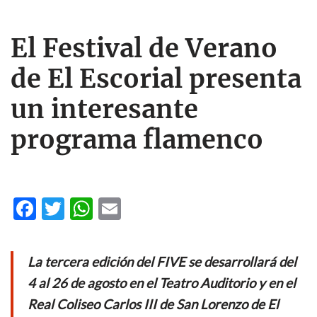
El Festival de Verano
de El Escorial presenta
un interesante
programa flamenco
F
T
W
E
ac
w
h
m
e
itt
at
ail
La tercera edición del FIVE se desarrollará del
b
er
s
4 al 26 de agosto en el Teatro Auditorio y en el
o
A
Real Coliseo Carlos III de San Lorenzo de El