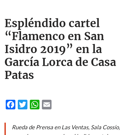
Espléndido cartel
“Flamenco en San
Isidro 2019” en la
García Lorca de Casa
Patas
F
T
W
E
ac
w
h
m
e
itt
at
ail
Rueda de Prensa en Las Ventas, Sala Cossío,
b
er
s