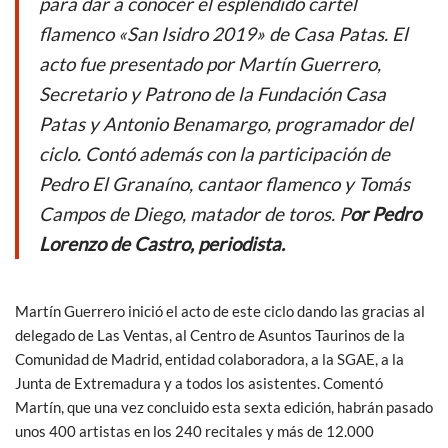
para dar a conocer el espléndido cartel
o
A
flamenco «San Isidro 2019» de Casa Patas. El
o
p
acto fue presentado por Martín Guerrero,
k
p
Secretario y Patrono de la Fundación Casa
Patas y Antonio Benamargo, programador del
ciclo. Contó además con la participación de
Pedro El Granaíno, cantaor flamenco y Tomás
Campos de Diego, matador de toros. P
or Pedro
Lorenzo de Castro, periodista.
Martín Guerrero inició el acto de este ciclo dando las gracias al
delegado de Las Ventas, al Centro de Asuntos Taurinos de la
Comunidad de Madrid, entidad colaboradora, a la SGAE, a la
Junta de Extremadura y a todos los asistentes. Comentó
Martín, que una vez concluido esta sexta edición, habrán pasado
unos 400 artistas en los 240 recitales y más de 12.000