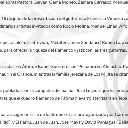
bailaoras Pastora Galván, Gema Moneo, Zamara Carrasco, Manuela 
 18 de julio de la presentación del guitarrista Francisco Vinuesa co
dinarios artistas invitados como Rocío Molina, Manuel Liñán, Alf
pectáculo más atrevido, ‘Mediterranean Sundance’. Rubén Lara subi
para ofrecer la riqueza del flamenco y jazz con las tres guitarras.
caídas’ en Álora, e Isabel Guerrero con ‘Peinaora en Almáchar. Por
urín el Grande, mientras la familia jerezana de Los Mijita se cita
s poblados con la compañía del bailaor José Lucena, que ha montad
ras que el cuadro flamenco de Fátima Navarro aterrizará en Teba co
nio para acoger un ciclo de baile que estará protagonizado por Ca
alillo’), y El Farru, Juan de Juan, José Maya y David Paniagua (‘Baila