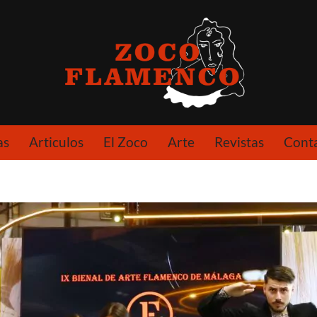
as
Articulos
El Zoco
Arte
Revistas
Cont