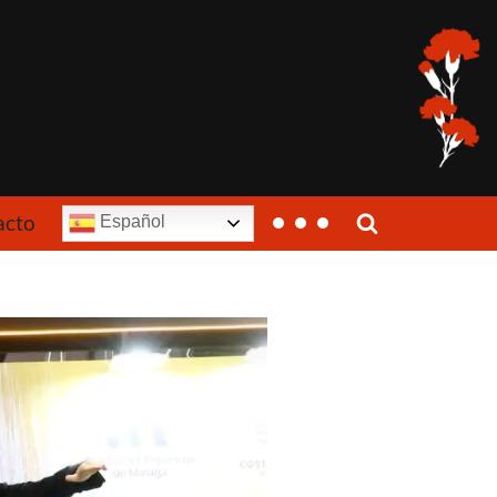
acto
Español