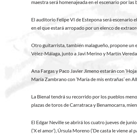
maestra será homenajeada en el escenario por las 
El auditorio Felipe VI de Estepona será escenario el
en el que estará arropado por un elenco de extraor
Otro guitarrista, también malagueño, propone un es
Vélez-Málaga, junto a Javi Merino y Martín Veredas, 
Ana Fargas y Paco Javier Jimeno estarán con ‘Hojas 
María Zambrano con ‘María de mis entrañas’ en Alha
La Bienal tendrá su recorrido por los pueblos meno
plazas de toros de Carratraca y Benamocarra, mient
El Edgar Neville se abrirá los cuatro jueves de ju
(‘X el amor’), Úrsula Moreno (‘De casta le viene al p