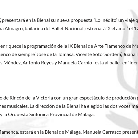
presentará en la Bienal su nueva propuesta, ‘Lo inédito’, un viaje 
 Almagro, bailarina del Ballet Nacional, estrenará ‘X el amor’ el 12
enriquece la programación de la IX Bienal de Arte Flamenco de Mála
lamenco de siempre’ José de la Tomasa, Vicente Soto ‘Sordera’, Juana 
ús Méndez, Antonio Reyes y Manuela Carpio -esta al baile- en ‘Iden
io de Rincón de la Victoria con un gran espectáculo de producción pr
iones musicales. La dirección de la Bienal ha elegido las dos voc
y la Orquesta Sinfónica Provincial de Málaga.
a flamenca, estará en la Bienal de Málaga. Manuela Carrasco present