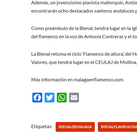
Además, un jovencísimo pianista mallorquín, Antón
encontrarán ocho destacados saeteros andaluces par
Como preámbulo de la Bienal, tendrá lugar en la igl
del flamenco en la voz de Antonia Contreras y el 
La Bienal retoma el ciclo ‘Flamenco de altura’, d
Valores, que tendrá lugar en el CEULAJ de Mollina
Más información en malagaenflamenco.com
F
T
W
E
ac
w
h
m
e
itt
at
ail
b
er
s
Etiquetas:
BIENALDEMALAGA
BIENALFLAMENCO
o
A