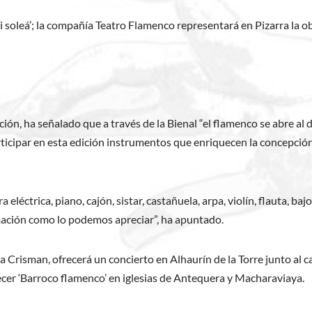
 soleá’; la compañía Teatro Flamenco representará en Pizarra la obr
ción, ha señalado que a través de la Bienal “el flamenco se abre al
rticipar en esta edición instrumentos que enriquecen la concepció
a eléctrica, piano, cajón, sistar, castañuela, arpa, violín, flauta, b
ación como lo podemos apreciar”, ha apuntado.
a Crisman, ofrecerá un concierto en Alhaurín de la Torre junto al c
ecer ‘Barroco flamenco’ en iglesias de Antequera y Macharaviaya.