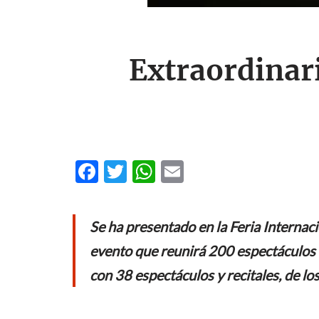
Extraordinari
F
T
W
E
ac
w
h
m
e
itt
at
ail
Se ha presentado en la Feria Interna
b
er
s
evento que reunirá 200 espectáculos e
o
A
con 38 espectáculos y recitales, de lo
o
p
k
p