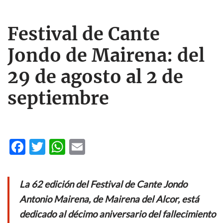
Festival de Cante
Jondo de Mairena: del
29 de agosto al 2 de
septiembre
F
T
W
E
ac
w
h
m
e
itt
at
ail
La 62 edición del Festival de Cante Jondo
b
er
s
Antonio Mairena, de Mairena del Alcor, está
o
A
dedicado al décimo aniversario del fallecimiento