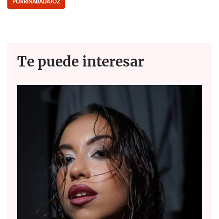
PORRINABADAJOZ
o
p
k
p
Te puede interesar