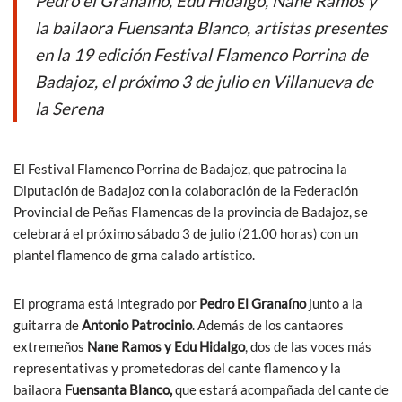
Pedro el Granaíno, Edu Hidalgo, Nane Ramos y
b
er
s
la bailaora Fuensanta Blanco, artistas presentes
o
A
en la 19 edición Festival Flamenco Porrina de
o
p
Badajoz, el próximo 3 de julio en Villanueva de
k
p
la Serena
El Festival Flamenco Porrina de Badajoz, que patrocina la
Diputación de Badajoz con la colaboración de la Federación
Provincial de Peñas Flamencas de la provincia de Badajoz, se
celebrará el próximo sábado 3 de julio (21.00 horas) con un
plantel flamenco de grna calado artístico.
El programa está integrado por
Pedro El Granaíno
junto a la
guitarra de
Antonio Patrocinio
. Además de los cantaores
extremeños
Nane Ramos y Edu Hidalgo
, dos de las voces más
representativas y prometedoras del cante flamenco y la
bailaora
Fuensanta Blanco,
que estará acompañada del cante de