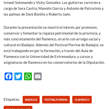
Ismael Solomando y Vicky González. Las guitarras correrán a
cargo de Sara Castro, Manolín García y Antonio de Patrocinio y
las palmas de Dani Bonilla y Roberto Jaén.
Durante la presentación se mostró el interés por promover,
conservar y fomentar la riqueza patrimonial de la provincia, y
más concretamente del flamenco, un arte con arraigo social y
cultural en Badajoz. Además del Festival Porrina de Badajoz, se
está trabajando en por la formación, a través del Aula de
Flamenco con la Universidad de Extremadura, y cursos y
asignaturas de flamenco en los conservatorios de la Diputación.
F
T
W
E
ac
w
h
m
e
itt
at
ail
b
er
s
Etiquetas:
BADAJOZ
FESTIVALPORRINA
FLAMENCO
o
A