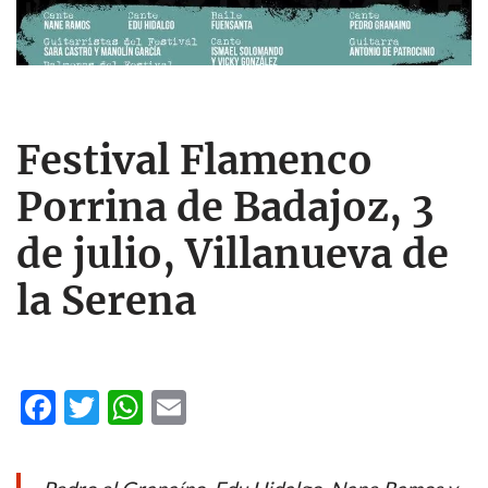
Festival Flamenco
Porrina de Badajoz, 3
de julio, Villanueva de
la Serena
F
T
W
E
ac
w
h
m
e
itt
at
ail