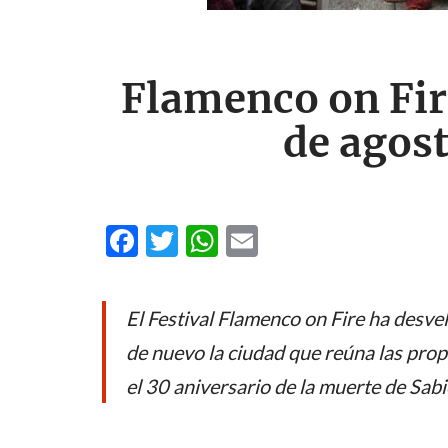
Flamenco on Fire
de agos
F
T
W
E
ac
w
h
m
e
itt
at
ail
El Festival Flamenco on Fire ha desve
b
er
s
de nuevo la ciudad que reúna las prop
o
A
el 30 aniversario de la muerte de Sabi
o
p
k
p