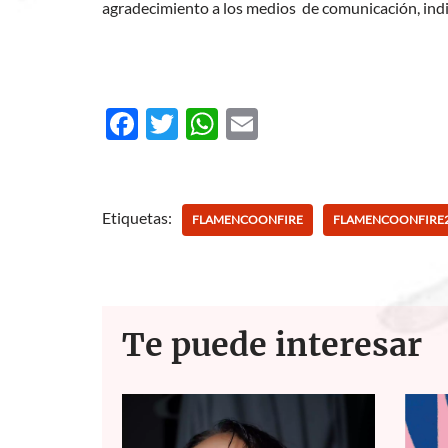
agradecimiento a los medios de comunicación, indi
F
T
W
E
ac
w
h
m
e
itt
at
ail
b
er
s
Etiquetas:
FLAMENCOONFIRE
FLAMENCOONFIRE
o
A
o
p
k
p
Te puede interesar