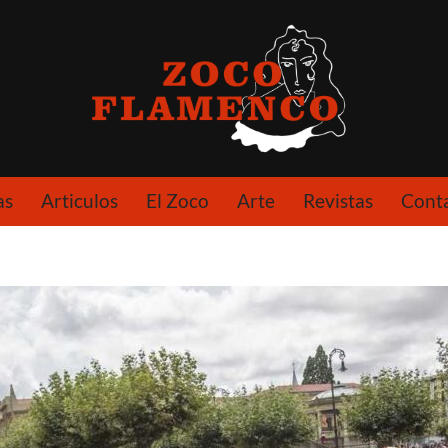
as
Articulos
El Zoco
Arte
Revistas
Cont