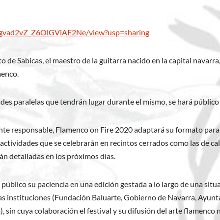
gygvad2vZ_Z6OlGViAE2Ne/view?usp=sharing
o de Sabicas, el maestro de la guitarra nacido en la capital navarr
menco.
idades paralelas que tendrán lugar durante el mismo, se hará públi
ente responsable, Flamenco on Fire 2020 adaptará su formato para 
s actividades que se celebrarán en recintos cerrados como las de c
rán detalladas en los próximos días.
público su paciencia en una edición gestada a lo largo de una sit
de las instituciones (Fundación Baluarte, Gobierno de Navarra, Ay
sin cuya colaboración el festival y su difusión del arte flamenco n