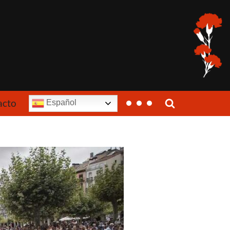
acto
Español