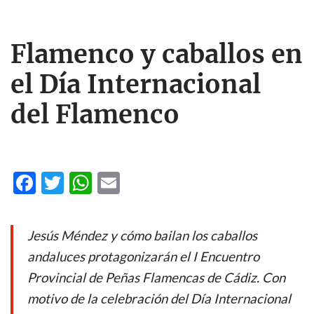
Flamenco y caballos en
el Día Internacional
del Flamenco
F
T
W
E
ac
w
h
m
e
itt
at
ail
Jesús Méndez y cómo bailan los caballos
b
er
s
andaluces protagonizarán el I Encuentro
o
A
Provincial de Peñas Flamencas de Cádiz. Con
o
p
motivo de la celebración del Día Internacional