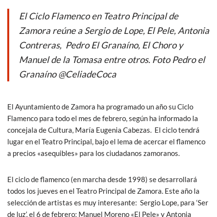
e
itt
at
ail
El Ciclo Flamenco en Teatro Principal de
b
er
s
Zamora reúne a Sergio de Lope, El Pele, Antonia
o
A
Contreras, Pedro El Granaíno, El Choro y
o
p
Manuel de la Tomasa entre otros. Foto Pedro el
k
p
Granaíno @CeliadeCoca
El Ayuntamiento de Zamora ha programado un año su Ciclo
Flamenco para todo el mes de febrero, según ha informado la
concejala de Cultura, María Eugenia Cabezas. El ciclo tendrá
lugar en el Teatro Principal, bajo el lema de acercar el flamenco
a precios «asequibles» para los ciudadanos zamoranos.
El ciclo de flamenco (en marcha desde 1998) se desarrollará
todos los jueves en el Teatro Principal de Zamora. Este año la
selección de artistas es muy interesante: Sergio Lope, para ‘Ser
de luz’, el 6 de febrero; Manuel Moreno «El Pele» y Antonia