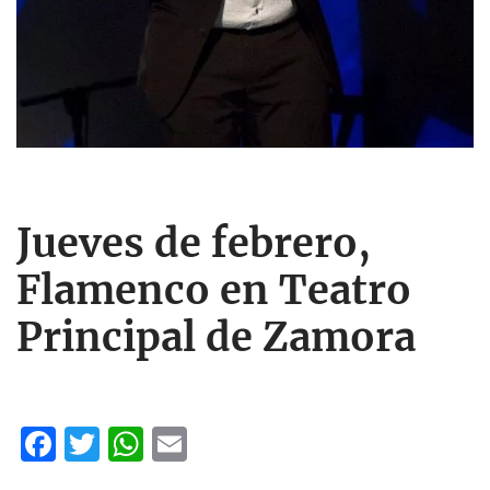
Jueves de febrero,
Flamenco en Teatro
Principal de Zamora
F
T
W
E
ac
w
h
m