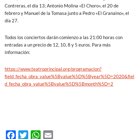
Contreras, el día 13; Antonio Molina «El Choro», el 20 de
febrero y Manuel de la Tomasa junto a Pedro «El Granaino», el
día 27.
Todos los conciertos darán comienzo a las 21:00 horas con
entradas a un precio de 12, 10, 8 y 5 euros. Para más
información:
https://www.teatroprincipal.org/programacion?
field_fecha_obra_value%5Bvalue%5D%5Byear%5D=2020&fiel
d_fecha_obra_value%5Bvalue%5D%5Bmonth%5D=2
F
T
W
E