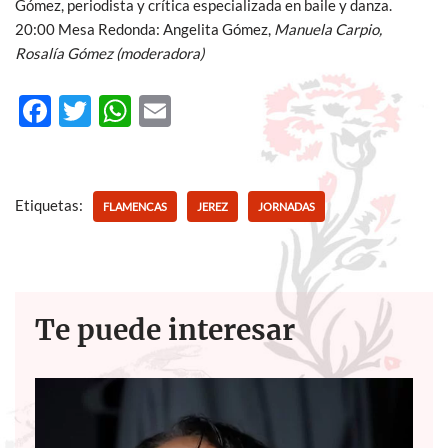
Gómez, periodista y crítica especializada en baile y danza.
20:00 Mesa Redonda: Angelita Gómez,
Manuela Carpio,
Rosalía Gómez (moderadora)
F
T
W
E
ac
w
h
m
e
itt
at
ail
b
er
s
Etiquetas:
FLAMENCAS
JEREZ
JORNADAS
o
A
o
p
k
p
Te puede interesar