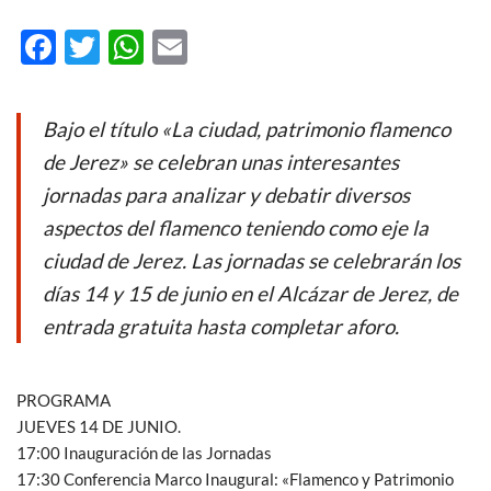
F
T
W
E
ac
w
h
m
e
itt
at
ail
Bajo el título «La ciudad, patrimonio flamenco
b
er
s
de Jerez» se celebran unas interesantes
o
A
jornadas para analizar y debatir diversos
o
p
aspectos del flamenco teniendo como eje la
k
p
ciudad de Jerez. Las jornadas se celebrarán los
días 14 y 15 de junio en el Alcázar de Jerez, de
entrada gratuita hasta completar aforo.
PROGRAMA
JUEVES 14 DE JUNIO.
17:00 Inauguración de las Jornadas
17:30 Conferencia Marco Inaugural: «Flamenco y Patrimonio