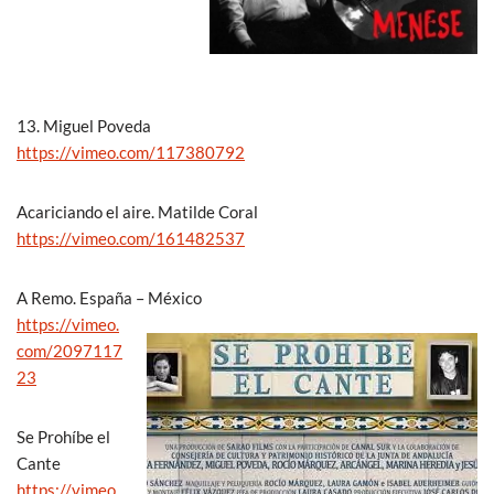
13. Miguel Poveda
https://vimeo.com/117380792
Acariciando el aire. Matilde Coral
https://vimeo.com/161482537
A Remo. España – México
https://vimeo.
com/2097117
23
Se Prohíbe el
Cante
https://vimeo.