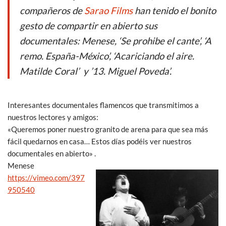
b
er
s
compañeros de
Sarao Films
han tenido el bonito
o
A
gesto de compartir en abierto sus
o
p
documentales: Menese, ‘Se prohibe el cante’, ‘A
k
p
remo. España-México’, ‘Acariciando el aire.
Matilde Coral’ y ’13. Miguel Poveda’.
Interesantes documentales flamencos que transmitimos a
nuestros lectores y amigos:
«Queremos poner nuestro granito de arena para que sea más
fácil quedarnos en casa… Estos días podéis ver nuestros
documentales en abierto» .
Menese
https://vimeo.com/397
950540