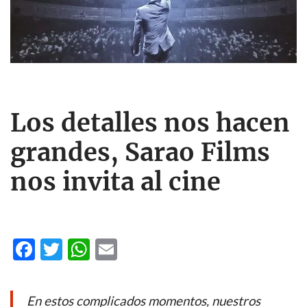
Los detalles nos hacen
grandes, Sarao Films
nos invita al cine
F
T
W
E
ac
w
h
m
e
itt
at
ail
En estos complicados momentos, nuestros