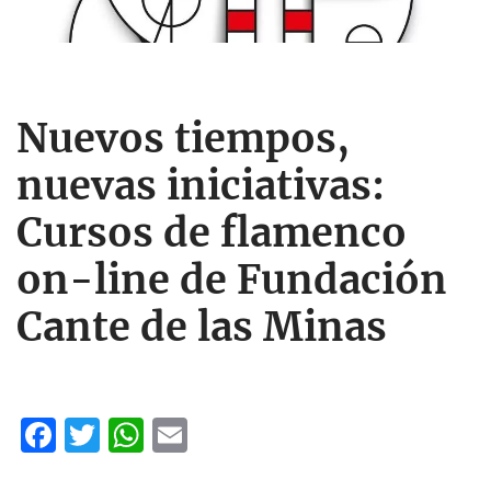
Nuevos tiempos,
nuevas iniciativas:
Cursos de flamenco
on-line de Fundación
Cante de las Minas
F
T
W
E
ac
w
h
m