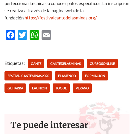
perfeccionar técnicas o conocer palos específicos. La inscripción
se realiza a través de la página web de la
fundación
https://festivalcantedelasminas.org/
F
T
W
E
ac
w
h
m
e
itt
at
ail
b
er
s
Etiquetas:
CANTE
CANTEDELASMINAS
CURSOSONLINE
o
A
FESTIVALCANTEMINAS2020
FLAMENCO
FORMACION
o
p
GUITARRA
LAUNION
TOQUE
VERANO
k
p
Te puede interesar