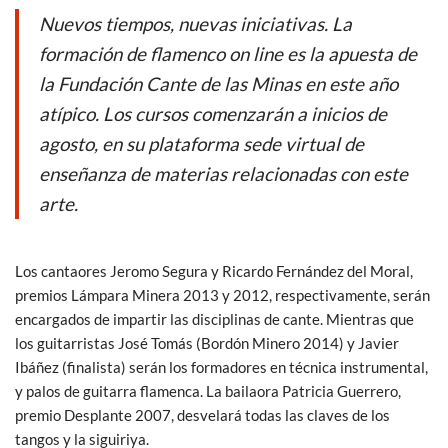
e
itt
at
ail
Nuevos tiempos, nuevas iniciativas. La
b
er
s
formación de flamenco on line es la apuesta de
o
A
la Fundación Cante de las Minas en este año
o
p
atípico. Los cursos comenzarán a inicios de
k
p
agosto, en su plataforma sede virtual de
enseñanza de materias relacionadas con este
arte.
Los cantaores Jeromo Segura y Ricardo Fernández del Moral,
premios Lámpara Minera 2013 y 2012, respectivamente, serán
encargados de impartir las disciplinas de cante. Mientras que
los guitarristas José Tomás (Bordón Minero 2014) y Javier
Ibáñez (finalista) serán los formadores en técnica instrumental,
y palos de guitarra flamenca. La bailaora Patricia Guerrero,
premio Desplante 2007, desvelará todas las claves de los
tangos y la siguiriya.