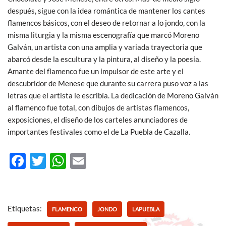
después, sigue con la idea romántica de mantener los cantes
flamencos básicos, con el deseo de retornar a lo jondo, con la
misma liturgia y la misma escenografía que marcó Moreno
Galván, un artista con una amplia y variada trayectoria que
abarcó desde la escultura y la pintura, al diseño y la poesía.
Amante del flamenco fue un impulsor de este arte y el
descubridor de Menese que durante su carrera puso voz a las
letras que el artista le escribía. La dedicación de Moreno Galván
al flamenco fue total, con dibujos de artistas flamencos,
exposiciones, el diseño de los carteles anunciadores de
importantes festivales como el de La Puebla de Cazalla.
F
T
W
E
ac
w
h
m
e
itt
at
ail
b
er
s
Etiquetas:
FLAMENCO
JONDO
LAPUEBLA
o
A