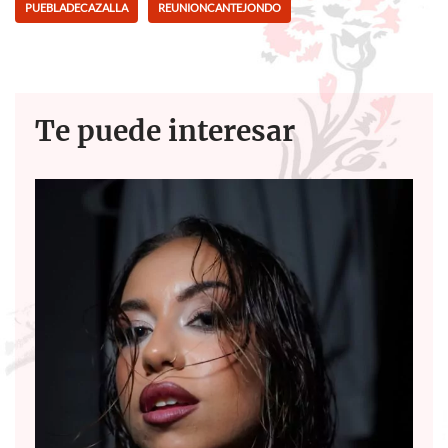
PUEBLADECAZALLA
REUNIONCANTEJONDO
o
p
k
p
Te puede interesar