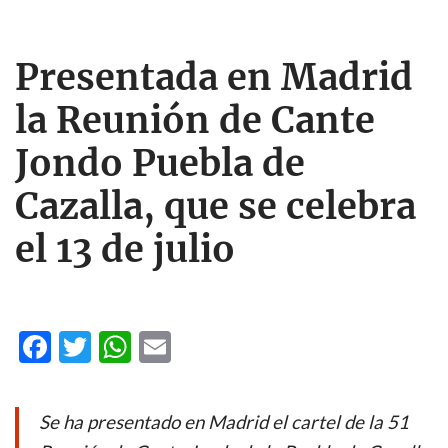
Presentada en Madrid
la Reunión de Cante
Jondo Puebla de
Cazalla, que se celebra
el 13 de julio
F
T
W
E
ac
w
h
m
e
itt
at
ail
Se ha presentado en Madrid el cartel de la 51
b
er
s