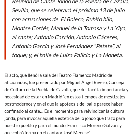
Reunión de Cante Jondo de la Puebla de Cazalla,
o
A
Sevilla, que se celebrará el próximo 13 de julio,
o
p
con actuaciones de El Boleco, Rubito hijo,
k
p
Montse Cortés, Manuel de la Tomasa y La Yiya,
al cante; Antonio Carrión, Antonio Cáceres,
Antonio García y José Fernández “Petete”, al
toque; y, el baile de Luisa Palicio y La Moneta.
El acto, que llenó la sala del Teatro Flamenco Madrid de
aficionados, fue presentado por Miguel Ángel Rivero, Concejal
de Cultura de la Puebla de Cazalla, que destacó la importancia y
necesidad de estar en Madrid “en estos tiempos de mestizajes
postmodernos y en el que la apoteosis del baile parece haber
confinado al cante… Es el momento para reivindicar la cultura
jonda, para invocar aquella estética de lo jondo que trazó para
nuestro pueblo y para el mundo, Francisco Moreno Galván, y
que cobró forma en el cantaor José Menese”.