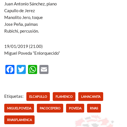
Juan Antonio Sánchez, piano
Capullo de Jerez
Manolito Jero, toque
Jose Peña, palmas
Rubichi, percusión.
19/01/2019 (21.00)
Miguel Poveda “Enlorquecido”
F
T
W
E
ac
w
h
m
e
itt
at
ail
b
er
s
Etiquetas:
ELCAPULLO
FLAMENCO
LAMACANITA
o
A
MIGUELPOVEDA
PACOCEPERO
POVEDA
RIVAS
o
p
RIVASFLAMENCA
k
p