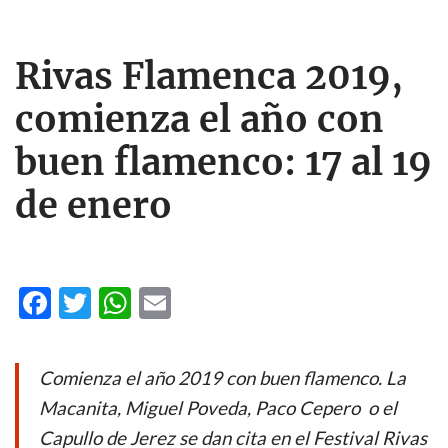
Rivas Flamenca 2019,
comienza el año con
buen flamenco: 17 al 19
de enero
F
T
W
E
ac
w
h
m
e
itt
at
ail
Comienza el año 2019 con buen flamenco. La
b
er
s
Macanita, Miguel Poveda, Paco Cepero o el
o
A
Capullo de Jerez se dan cita en el Festival Rivas