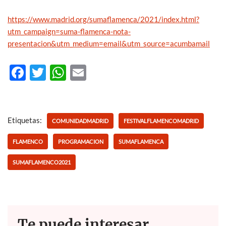
https://www.madrid.org/sumaflamenca/2021/index.html?
utm_campaign=suma-flamenca-nota-
presentacion&utm_medium=email&utm_source=acumbamail
F
T
W
E
ac
w
h
m
e
itt
at
ail
b
er
s
Etiquetas:
COMUNIDADMADRID
FESTIVALFLAMENCOMADRID
o
A
FLAMENCO
PROGRAMACION
SUMAFLAMENCA
o
p
SUMAFLAMENCO2021
k
p
Te puede interesar