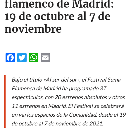
flamenco de Madrid:
19 de octubre al 7 de
noviembre
F
T
W
E
ac
w
h
m
e
itt
at
ail
Bajo el título «Al sur del sur», el Festival Suma
b
er
s
Flamenca de Madrid ha programado 37
o
A
espectáculos, con 20 estrenos absolutos y otros
o
p
11 estrenos en Madrid. El Festival se celebrará
k
p
en varios espacios de la Comunidad, desde el 19
de octubre al 7 de noviembre de 2021.