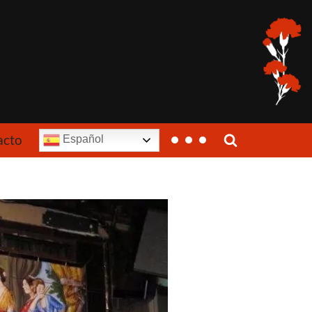
acto
Español