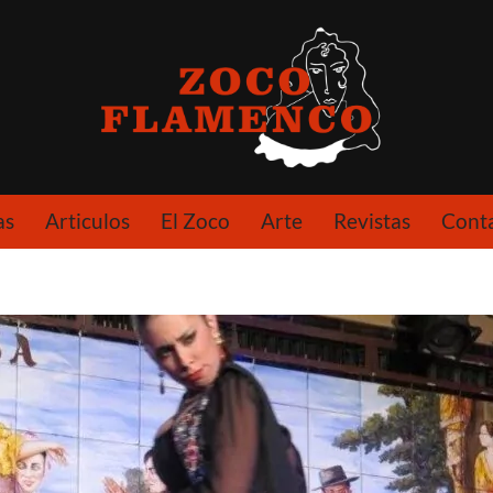
as
Articulos
El Zoco
Arte
Revistas
Cont