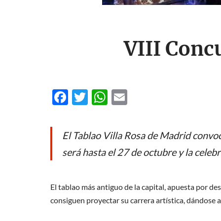
VIII Conc
F
T
W
E
ac
w
h
m
e
itt
at
ail
El Tablao Villa Rosa de Madrid convoc
b
er
s
será hasta el 27 de octubre y la celeb
o
A
o
p
El tablao más antiguo de la capital, apuesta por de
k
p
consiguen proyectar su carrera artística, dándose 