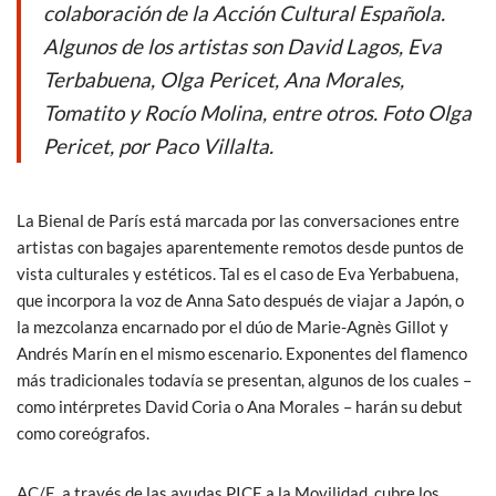
o
p
colaboración de la Acción Cultural Española.
k
p
Algunos de los artistas son David Lagos, Eva
Terbabuena, Olga Pericet, Ana Morales,
Tomatito y Rocío Molina, entre otros. Foto Olga
Pericet, por Paco Villalta.
La Bienal de París está marcada por las conversaciones entre
artistas con bagajes aparentemente remotos desde puntos de
vista culturales y estéticos. Tal es el caso de Eva Yerbabuena,
que incorpora la voz de Anna Sato después de viajar a Japón, o
la mezcolanza encarnado por el dúo de Marie-Agnès Gillot y
Andrés Marín en el mismo escenario. Exponentes del flamenco
más tradicionales todavía se presentan, algunos de los cuales –
como intérpretes David Coria o Ana Morales – harán su debut
como coreógrafos.
AC/E, a través de las ayudas PICE a la Movilidad, cubre los