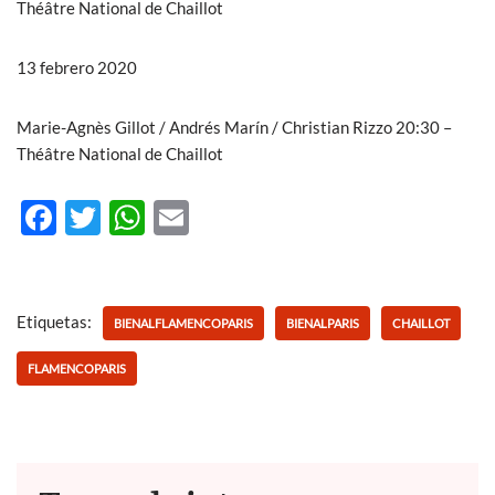
Théâtre National de Chaillot
13 febrero 2020
Marie-Agnès Gillot / Andrés Marín / Christian Rizzo 20:30 –
Théâtre National de Chaillot
F
T
W
E
ac
w
h
m
e
itt
at
ail
b
er
s
Etiquetas:
BIENALFLAMENCOPARIS
BIENALPARIS
CHAILLOT
o
A
FLAMENCOPARIS
o
p
k
p