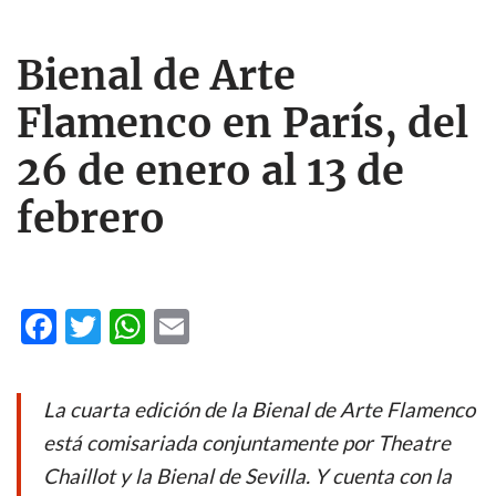
Bienal de Arte
Flamenco en París, del
26 de enero al 13 de
febrero
F
T
W
E
ac
w
h
m
e
itt
at
ail
La cuarta edición de la Bienal de Arte Flamenco
b
er
s
está comisariada conjuntamente por Theatre
o
A
Chaillot y la Bienal de Sevilla. Y cuenta con la