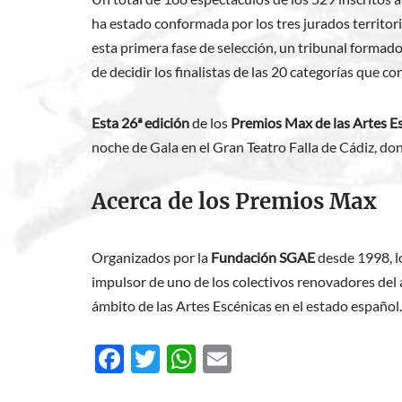
ha estado conformada por los tres jurados territo
esta primera fase de selección, un tribunal formado
de decidir los finalistas de las 20 categorías que 
Esta 26ª edición
de los
Premios Max de las Artes E
noche de Gala en el Gran Teatro Falla de Cádiz, do
Acerca de los Premios Max
Organizados por la
Fundación SGAE
desde 1998, l
impulsor de uno de los colectivos renovadores del 
ámbito de las Artes Escénicas en el estado español.
F
T
W
E
ac
w
h
m