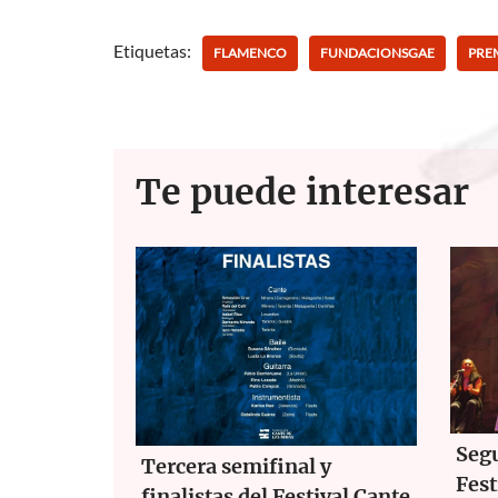
e
itt
at
ail
b
er
s
Etiquetas:
FLAMENCO
FUNDACIONSGAE
PRE
o
A
o
p
k
p
Te puede interesar
Segu
Tercera semifinal y
Fest
finalistas del Festival Cante