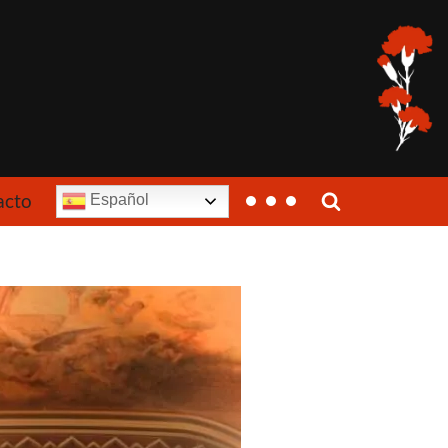
acto
Español