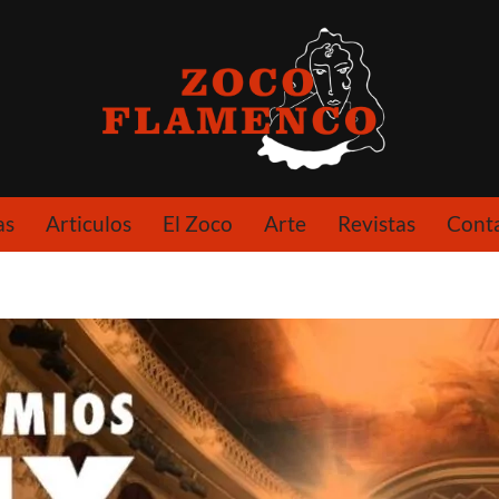
as
Articulos
El Zoco
Arte
Revistas
Cont