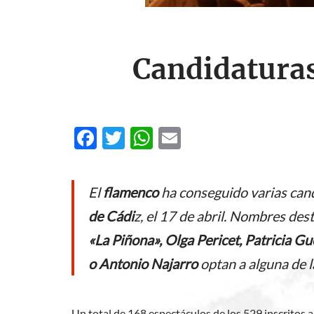
Candidaturas
F
T
W
E
ac
w
h
m
e
itt
at
ail
El
flamenco
ha conseguido varias cand
b
er
s
de Cádi
z, el 17 de abril. Nombres de
o
A
«La Piñona», Olga Pericet, Patricia G
o
p
o Antonio Najarro
optan a alguna de l
k
p
Un total de 168 espectáculos de los 529 inscritos 