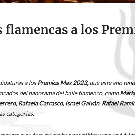
 flamencas a los Pre
idaturas a los
Premios Max 2023,
que este año tendr
stacados del panorama del baile flamenco, como
María
uerrero, Rafaela Carrasco, Israel Galván, Rafael Ramí
as categorías.
a concurso han sido seleccionados para participar como candidatos