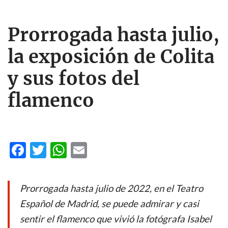
Prorrogada hasta julio,
la exposición de Colita
y sus fotos del
flamenco
F
T
W
E
ac
w
h
m
e
itt
at
ail
Prorrogada hasta julio de 2022, en el Teatro
b
er
s
Español de Madrid, se puede admirar y casi
o
A
sentir el flamenco que vivió la fotógrafa Isabel