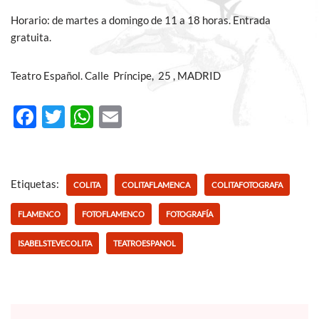
Horario: de martes a domingo de 11 a 18 horas. Entrada
gratuita.
Teatro Español. Calle Príncipe, 25 , MADRID
F
T
W
E
ac
w
h
m
e
itt
at
ail
b
er
s
Etiquetas:
COLITA
COLITAFLAMENCA
COLITAFOTOGRAFA
o
A
FLAMENCO
FOTOFLAMENCO
FOTOGRAFÍA
o
p
ISABELSTEVECOLITA
TEATROESPANOL
k
p