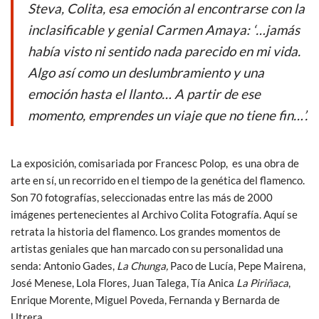
o
p
Steva, Colita, esa emoción al encontrarse con la
k
p
inclasificable y genial Carmen Amaya: ‘…jamás
había visto ni sentido nada parecido en mi vida.
Algo así como un deslumbramiento y una
emoción hasta el llanto… A partir de ese
momento, emprendes un viaje que no tiene fin…’.
La exposición, comisariada por Francesc Polop, es una obra de
arte en sí, un recorrido en el tiempo de la genética del flamenco.
Son 70 fotografías, seleccionadas entre las más de 2000
imágenes pertenecientes al Archivo Colita Fotografía. Aquí se
retrata la historia del flamenco. Los grandes momentos de
artistas geniales que han marcado con su personalidad una
senda: Antonio Gades,
La Chunga,
Paco de Lucía, Pepe Mairena,
José Menese, Lola Flores, Juan Talega, Tía Anica
La Piriñaca
,
Enrique Morente, Miguel Poveda, Fernanda y Bernarda de
Utrera…