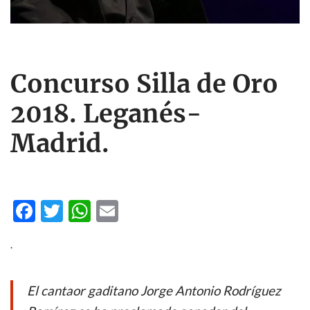
Concurso Silla de Oro
2018. Leganés-
Madrid.
F
T
W
E
ac
w
h
m
.
e
itt
at
ail
b
er
s
El cantaor gaditano Jorge Antonio Rodríguez
o
A