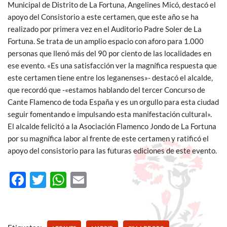
Municipal de Distrito de La Fortuna, Angelines Micó, destacó el
apoyo del Consistorio a este certamen, que este año se ha
realizado por primera vez en el Auditorio Padre Soler de La
Fortuna. Se trata de un amplio espacio con aforo para 1.000
personas que llenó más del 90 por ciento de las localidades en
ese evento. «Es una satisfacción ver la magnífica respuesta que
este certamen tiene entre los leganenses»- destacó el alcalde,
que recordó que -«estamos hablando del tercer Concurso de
Cante Flamenco de toda España y es un orgullo para esta ciudad
seguir fomentando e impulsando esta manifestación cultural».
El alcalde felicitó a la Asociación Flamenco Jondo de La Fortuna
por su magnífica labor al frente de este certamen y ratificó el
apoyo del consistorio para las futuras ediciones de este evento.
F
T
W
E
ac
w
h
m
e
itt
at
ail