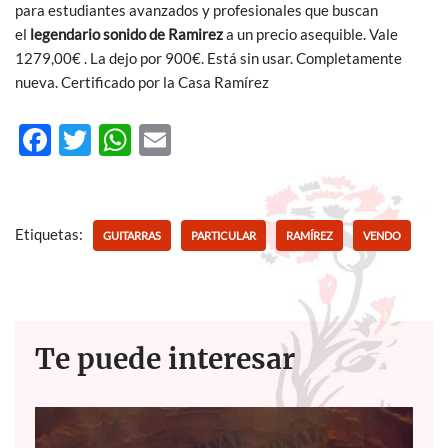
para estudiantes avanzados y profesionales que buscan
el
legendario sonido de Ramirez
a un precio asequible. Vale
1279,00€ . La dejo por 900€. Está sin usar. Completamente
nueva. Certificado por la Casa Ramírez
F
T
W
E
ac
w
h
m
e
itt
at
ail
b
er
s
Etiquetas:
GUITARRAS
PARTICULAR
RAMÍREZ
VENDO
o
A
o
p
k
p
Te puede interesar