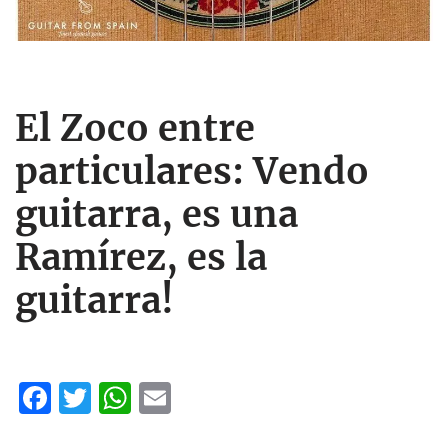
El Zoco entre
particulares: Vendo
guitarra, es una
Ramírez, es la
guitarra!
F
T
W
E
ac
w
h
m