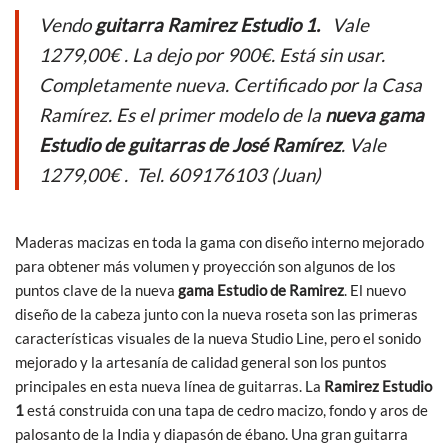
e
itt
at
ail
Vendo
guitarra Ramirez Estudio 1.
Vale
b
er
s
1279,00€ . La dejo por 900€. Está sin usar.
o
A
Completamente nueva. Certificado por la Casa
o
p
Ramírez. Es el primer modelo de la
nueva gama
k
p
Estudio de guitarras de José Ramírez
. Vale
1279,00€ . Tel. 609176103 (Juan)
Maderas macizas en toda la gama con diseño interno mejorado
para obtener más volumen y proyección son algunos de los
puntos clave de la nueva
gama Estudio de Ramirez
. El nuevo
diseño de la cabeza junto con la nueva roseta son las primeras
características visuales de la nueva Studio Line, pero el sonido
mejorado y la artesanía de calidad general son los puntos
principales en esta nueva línea de guitarras. La
Ramirez Estudio
1
está construida con una tapa de cedro macizo, fondo y aros de
palosanto de la India y diapasón de ébano. Una gran guitarra