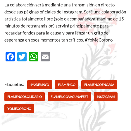
La colaboración será mediante una transmisión en directo
desde sus páginas oficiales de Instagram. Será una colaboración
artística totalmente libre (solo o acompañado/a, máximo de 15
minutos de retransmisión) servirá principalmente para
recaudar fondos para la causa y para lanzar un grito de
esperanza en esos momentos tan críticos. #YoMeCorono
F
T
W
E
ac
w
h
m
e
itt
at
ail
b
er
s
Etiquetas:
1Y2DEMAYO
FLAMENCO
FLAMENCOENCASA
o
A
FLAMENCOSOLIDARIO
FLAMENCOVACUNAFEST
INSTAGRAM
o
p
YOMECORONO
k
p