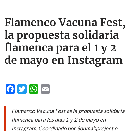
Flamenco Vacuna Fest,
la propuesta solidaria
flamenca para el 1 y 2
de mayo en Instagram
F
T
W
E
ac
w
h
m
e
itt
at
ail
Flamenco Vacuna Fest es la propuesta solidaria
b
er
s
flamenca para los días 1 y 2 de mayo en
o
A
Instagram. Coordinado por Soumahproject e