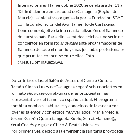
o
A
Internacionales FlamencoEñe 2020 se celebrará del 11 al
o
13 de diciembre en la ciudad de Cartagena (Región de
p
Murcia). La iniciativa, organizada por la Fundación SGAE
k
p
con la colaboración del Ayuntamiento de Cartagena,
tiene como objetivo la internacionalización del flamenco
de nuestro país. Para ello, la entidad celebra una serie de
conciertos en formato s
howcase
ante programadores de
flamenco de todo el mundo y unas jornadas profesionales
que permiten conocerse entre ellos. Foto
@JesusDominguezSGAE
Durante tres días, el Salón de Actos del Centro Cultural
Ramón Alonso Luzzy de Cartagena cogerá seis conciertos en
formato
showcase
con algunas de las propuestas más
representativas del flamenco español actual. El programa
combina nombres habituales y conocidos de la escena con
jóvenes talentos y con estilos muy variados: María Mezcle,
Josemi Garzón Quartet, Ingueta Rubio, Serrat Flamenc@,
Yerai Cortés y Agujeta Chico & Beatriz Morales.
Por primera vez, debido a la emergencia sanitaria provocada