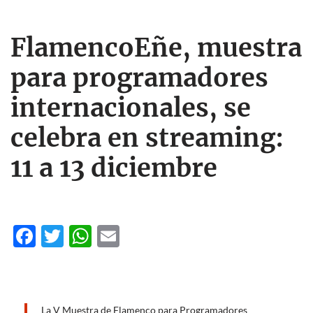
FlamencoEñe, muestra
para programadores
internacionales, se
celebra en streaming:
11 a 13 diciembre
F
T
W
E
ac
w
h
m
e
itt
at
ail
b
er
s
La V Muestra de Flamenco para Programadores