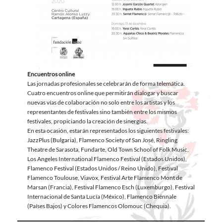
Encuentros online
Las jornadas profesionales se celebrarán de forma telemática.
Cuatro encuentros online que permitirán dialogar y buscar
nuevas vías de colaboración no solo entre los artistas y los
representantes de festivales sino también entre los mismos
festivales, propiciando la creación de sinergias.
En esta ocasión, estarán representados los siguientes festivales:
JazzPlus (Bulgaria), Flamenco Society of San José, Ringling
Theatre de Sarasota, Fundarte, Old Town School of Folk Music,
Los Angeles International Flamenco Festival (Estados Unidos),
Flamenco Festival (Estados Unidos / Reino Unido), Festival
Flamenco Toulouse, Viavox, Festival Arte Flamenco Mont de
Marsan (Francia), Festival Flamenco Esch (Luxemburgo), Festival
Internacional de Santa Lucía (México), Flamenco Biënnale
(Países Bajos) y Colores Flamencos Olomouc (Chequia).