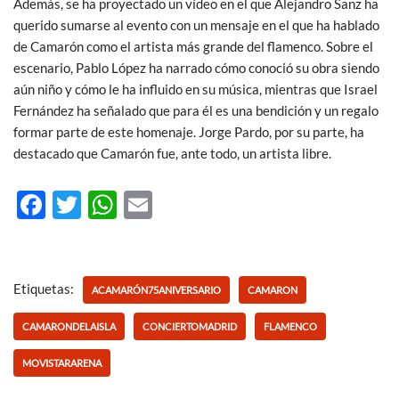
Además, se ha proyectado un vídeo en el que Alejandro Sanz ha
querido sumarse al evento con un mensaje en el que ha hablado
de Camarón como el artista más grande del flamenco. Sobre el
escenario, Pablo López ha narrado cómo conoció su obra siendo
aún niño y cómo le ha influido en su música, mientras que Israel
Fernández ha señalado que para él es una bendición y un regalo
formar parte de este homenaje. Jorge Pardo, por su parte, ha
destacado que Camarón fue, ante todo, un artista libre.
F
T
W
E
ac
w
h
m
e
itt
at
ail
b
er
s
Etiquetas:
ACAMARÓN75ANIVERSARIO
CAMARON
o
A
CAMARONDELAISLA
CONCIERTOMADRID
FLAMENCO
o
p
MOVISTARARENA
k
p