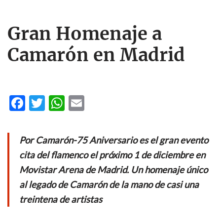
Gran Homenaje a
Camarón en Madrid
F
T
W
E
ac
w
h
m
e
itt
at
ail
Por Camarón-75 Aniversario es el gran evento
b
er
s
cita del flamenco el próximo 1 de diciembre en
o
A
Movistar Arena de Madrid. Un homenaje único
o
p
al legado de Camarón de la mano de casi una
k
p
treintena de artistas