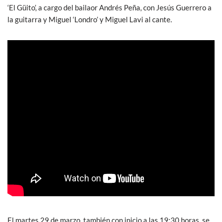
‘El Güito’, a cargo del bailaor Andrés Peña, con Jesús Guerrero a
la guitarra y Miguel ‘Londro’ y Miguel Lavi al cante.
El martes 29 de marzo, también con inicio a las 19:30 horas, se