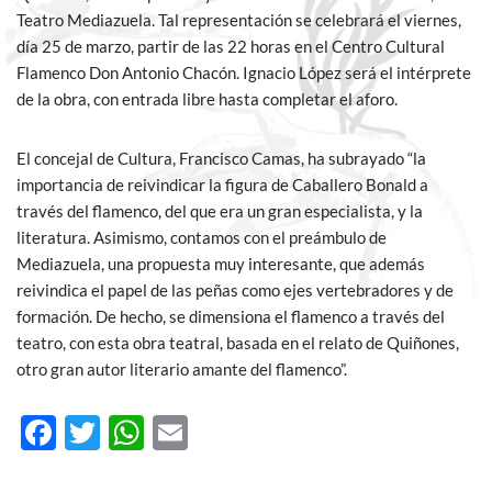
Teatro Mediazuela. Tal representación se celebrará el viernes,
día 25 de marzo, partir de las 22 horas en el Centro Cultural
Flamenco Don Antonio Chacón. Ignacio López será el intérprete
de la obra, con entrada libre hasta completar el aforo.
El concejal de Cultura, Francisco Camas, ha subrayado “la
importancia de reivindicar la figura de Caballero Bonald a
través del flamenco, del que era un gran especialista, y la
literatura. Asimismo, contamos con el preámbulo de
Mediazuela, una propuesta muy interesante, que además
reivindica el papel de las peñas como ejes vertebradores y de
formación. De hecho, se dimensiona el flamenco a través del
teatro, con esta obra teatral, basada en el relato de Quiñones,
otro gran autor literario amante del flamenco”.
F
T
W
E
ac
w
h
m