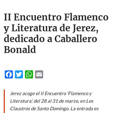
II Encuentro Flamenco
y Literatura de Jerez,
dedicado a Caballero
Bonald
F
T
W
E
ac
w
h
m
e
itt
at
ail
Jerez acoge el II Encuentro ‘Flamenco y
b
er
s
Literatura’, del 28 al 31 de marzo, en Los
o
A
Claustros de Santo Domingo. La entrada es