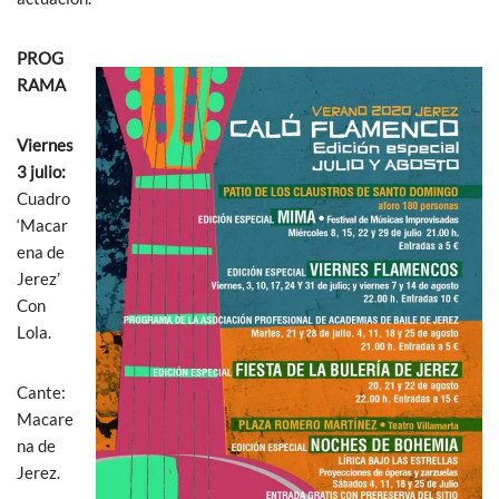
PROG
RAMA
Viernes
3 julio:
Cuadro
‘Macar
ena de
Jerez’
Con
Lola.
Cante:
Macare
na de
Jerez.