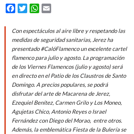
F
T
W
E
ac
w
h
m
e
itt
at
ail
Con espectáculos al aire libre y respetando las
b
er
s
medidas de seguridad sanitarias, Jerez ha
o
A
presentado #CalóFlamenco un excelente cartel
o
p
flamenco para julio y agosto. La programación
k
p
de los Viernes Flamencos (julio y agosto) será
en directo en el Patio de los Claustros de Santo
Domingo. A precios populares, se podrá
disfrutar del arte de Macarena de Jerez,
Ezequiel Benítez, Carmen Grilo y Los Moneo,
Agujetas Chico, Antonio Reyes o Israel
Fernández con Diego del Morao, entre otros.
Además, la emblemática Fiesta de la Bulería se