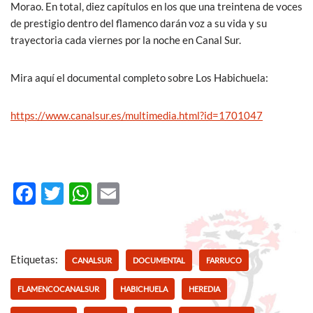
Morao. En total, diez capítulos en los que una treintena de voces
de prestigio dentro del flamenco darán voz a su vida y su
trayectoria cada viernes por la noche en Canal Sur.
Mira aquí el documental completo sobre Los Habichuela:
https://www.canalsur.es/multimedia.html?id=1701047
F
T
W
E
ac
w
h
m
e
itt
at
ail
b
er
s
Etiquetas:
CANALSUR
DOCUMENTAL
FARRUCO
o
A
FLAMENCOCANALSUR
HABICHUELA
HEREDIA
o
p