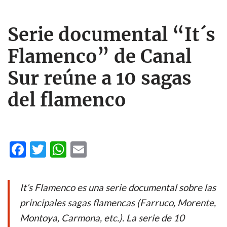
Serie documental “It´s
Flamenco” de Canal
Sur reúne a 10 sagas
del flamenco
F
T
W
E
ac
w
h
m
e
itt
at
ail
It’s Flamenco es una serie documental sobre las
b
er
s
principales sagas flamencas (Farruco, Morente,
o
A
Montoya, Carmona, etc.). La serie de 10