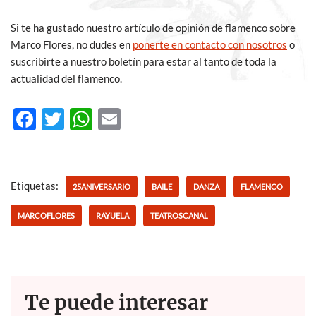
Si te ha gustado nuestro artículo de opinión de flamenco sobre
Marco Flores, no dudes en
ponerte en contacto con nosotros
o
suscribirte a nuestro boletín para estar al tanto de toda la
actualidad del flamenco.
F
T
W
E
ac
w
h
m
e
itt
at
ail
b
er
s
Etiquetas:
25ANIVERSARIO
BAILE
DANZA
FLAMENCO
o
A
MARCOFLORES
RAYUELA
TEATROSCANAL
o
p
k
p
Te puede interesar