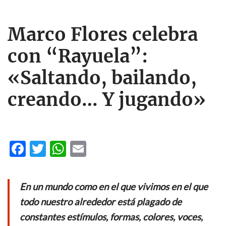
Marco Flores celebra
con “Rayuela”:
«Saltando, bailando,
creando… Y jugando»
F
T
W
E
ac
w
h
m
e
itt
at
ail
En un mundo como en el que vivimos en el que
b
er
s
todo nuestro alrededor está plagado de
o
A
constantes estímulos, formas, colores, voces,