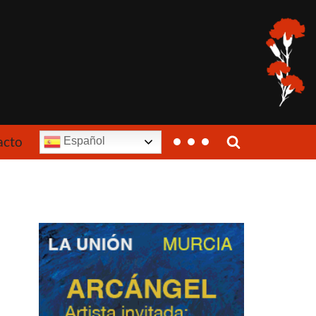
acto
Español