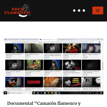
Saltar
al
contenido
Documental “Camarón flamenco y