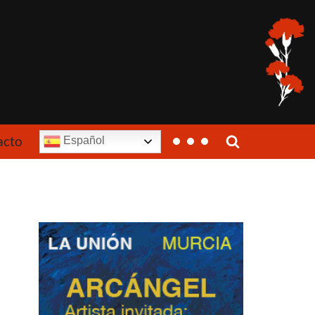
acto
Español