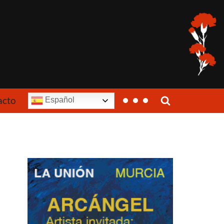
acto
Español