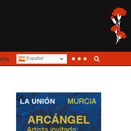
acto
Español