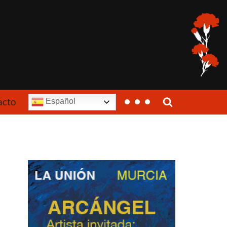
acto
Español