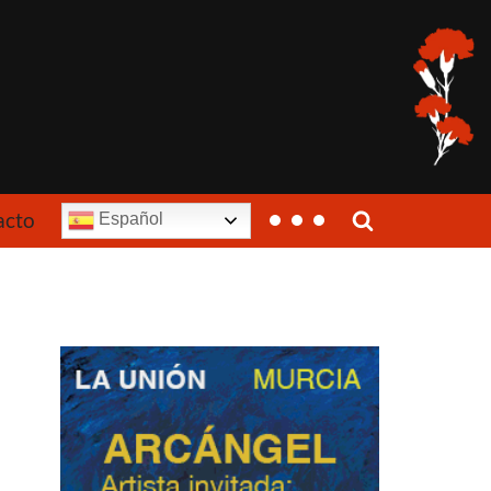
acto
Español