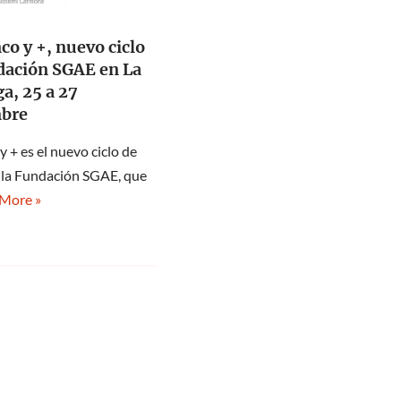
o y +, nuevo ciclo
dación SGAE en La
a, 25 a 27
bre
 + es el nuevo ciclo de
 la Fundación SGAE, que
More »