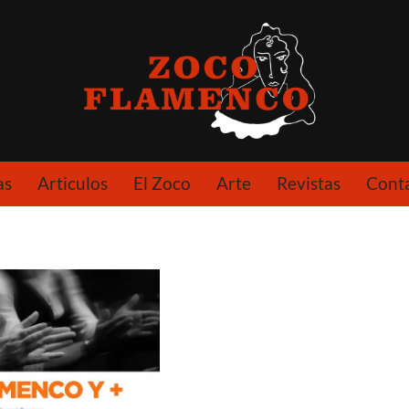
as
Articulos
El Zoco
Arte
Revistas
Cont