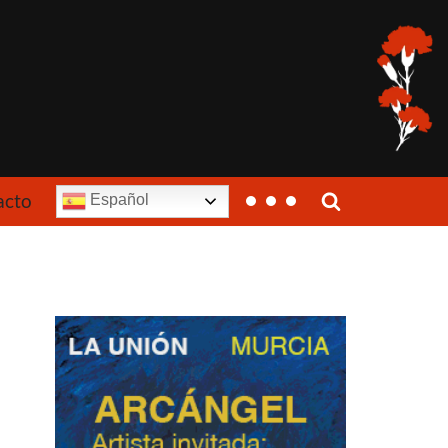
acto
Español