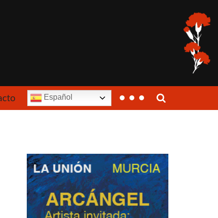
acto
Español