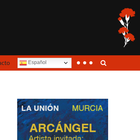
acto
Español