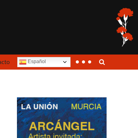
acto
Español