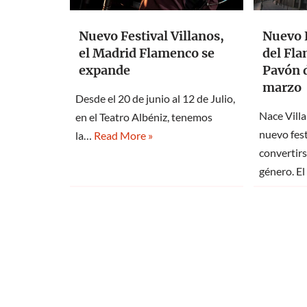
Nuevo Festival Villanos,
Nuevo F
el Madrid Flamenco se
del Fl
expande
Pavón d
marzo
Desde el 20 de junio al 12 de Julio,
Nace Vill
en el Teatro Albéniz, tenemos
nuevo fest
la…
Read More »
convertirs
género. E