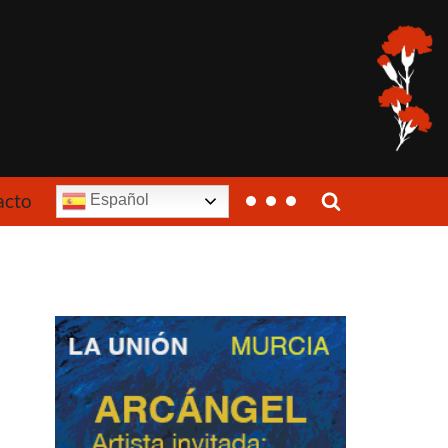
acto
Español