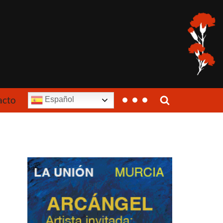
acto
Español