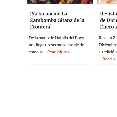
¡Ya ha nacido La
Revist
Zambomba Gitana de la
de Dic
Frontera!
Enero 
De la mano de Natalia del Buey,
Revista Z
nos llega un hermoso pasaje de
Diciembre
cómo se…
Read More »
su edición
…
Read Mo