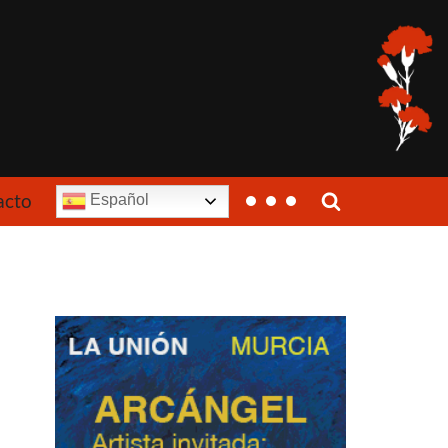
acto
Español